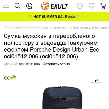
👉🏻
HOT SUMMER SALE 2026
👈🏻
⭐ Каталог
Изделия из кожи и ткани
Все сумки
Мужские 
Сумка мужская з переробленого
поліестеру з водовідштовхуючим
ефектом Porsche Design Urban Eco
ocl01512.006 (ocl01512.006)
Артикул:
ocl01512.006
Оставить отзыв