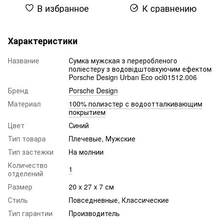
В избранное
К сравнению
Характеристики
Название
Сумка мужская з переробленого
поліестеру з водовідштовхуючим ефектом
Porsche Design Urban Eco ocl01512.006
Бренд
Porsche Design
Материал
100% полиэстер с водоотталкивающим
покрытием
Цвет
Синий
Тип товара
Плечевые, Мужские
Тип застежки
На молнии
Количество
1
отделений
Размер
20 x 27 x 7 см
Стиль
Повседневные, Классические
Тип гарантии
Производитель