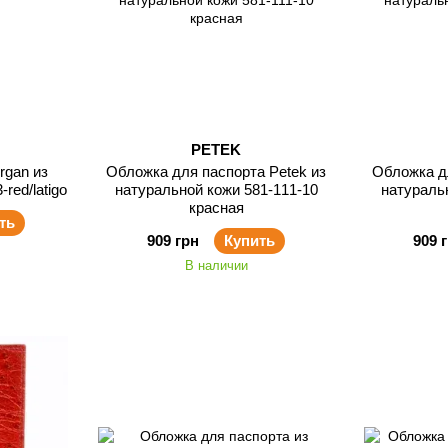
PETEK
rgan из
Обложка для паспорта Petek из
Обложка дл
red/latigo
натуральной кожи 581-111-10
натураль
красная
ть
909 грн
Купить
909 
В наличии