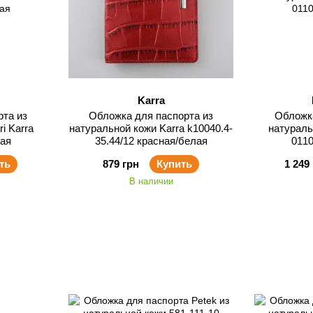
Karra
рта из
Обложка для паспорта из
Обложка
i Karra
натуральной кожи Karra k10040.4-
натураль
ная
35.44/12 красная/белая
0110
ть
879 грн
Купить
1 249
В наличии