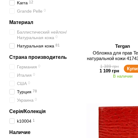
12
Karra
0
Grande Pelle
Материал
Баллистический нейлон/
0
Натуральная кожа
81
Натуральная кожа
Tergan
Обложка для прав Te
Страна производитель
натуральной кожи 41743-
1 389 грн
0
Германия
Купи
1 109 грн
0
Италия
В наличии
0
США
78
Турция
0
Украина
Серія/Колекція
1
k10004
Наличие