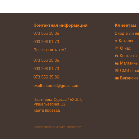
Контактная информация
Клиентам
073 555 35 86
Вход в личн
⭐ Каталог
093 206 01 73
🥇 О нас
Перезвонить вам?
☎️ Контакты
073 555 35 86
🏪 Магазины
093 206 01 73
📰 СМИ о на
073 555 35 86
💼 Вакансии
exult.internet@gmail.com
Партнеры: Одесса / EXULT,
Ришельевская, 12
Карта проезда
Online store built with Horoshop