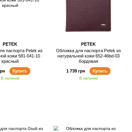
PETEK
PETEK
я паспорта Petek из
Обложка для паспорта Petek из
ной кожи 581-041-10
натуральной кожи 652-46bd-03
красный
бордовая
грн
Купить
1 739 грн
Купить
В наличии
В наличии