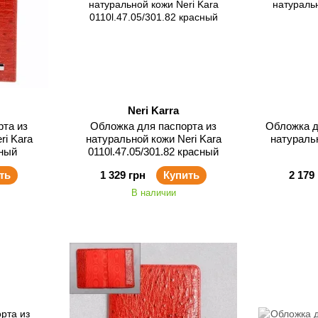
Neri Karra
рта из
Обложка для паспорта из
Обложка д
ri Kara
натуральной кожи Neri Kara
натураль
сный
0110l.47.05/301.82 красный
ть
1 329 грн
Купить
2 179
В наличии