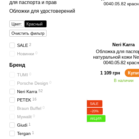
для паспорта и прав
Обложки для удостоверений
Цвет:
Красный
Очистить фильтр
Neri Karra
2
SALE
Обложка для паспо
0
Новинки
натуральной кожи Ner
0040.05.82 крас
Бренд
1 109 грн
Купи
0
TUMI
В наличии
0
Porsche Design
52
Neri Karra
16
PETEK
SALE
0
Braun Buffel
−20%
0
Mywalit
АКЦИЯ
1
Giudi
1
Tergan