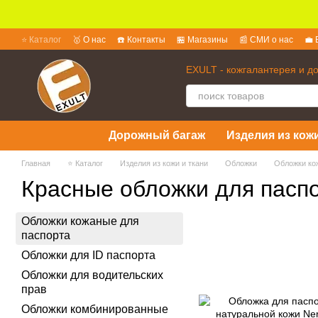
Перейти к основному контенту
⭐ Каталог
🥇 О нас
☎️ Контакты
🏪 Магазины
📰 СМИ о нас
💼 
💱 Обмен и возврат
📜 Пользовательское соглашение
❓ Вопросы 
EXULT - кожгалантерея и д
Дорожный багаж
Изделия из кожи
Главная
⭐ Каталог
Изделия из кожи и ткани
Обложки
Обложки ко
Красные обложки для пасп
Обложки кожаные для
паспорта
Обложки для ID паспорта
Обложки для водительских
прав
Обложки комбинированные