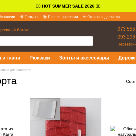
👉🏻
HOT SUMMER SALE 2026
👈🏻
Вакансии
💬 Отзывы
📚 Блог с новостями
💸 Оплата и доставка
и ответы
073 555
орожный багаж
093 206
Перезвони
 и ткани
Рюкзаки
Зонты и аксессуары
Дорож
жаные для паспорта
орта
Сорт