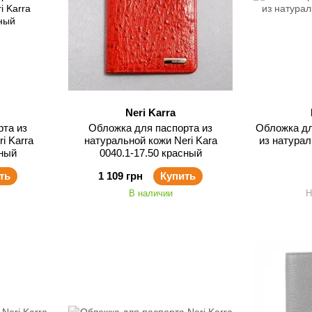
Neri Karra
рта из
Обложка для паспорта из
Обложка дл
i Karra
натуральной кожи Neri Kara
из натурал
сный
0040.1-17.50 красный
ть
1 109 грн
Купить
В наличии
Н