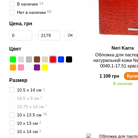
14
В наличии
68
Нет в наличии
Цена, грн
От Цена, грн
До Цена, грн
OK
Neri Karra
Цвет
Обложка для паспо
натуральной кожи Ne
0040.1-17.51 кра
1 109 грн
Купи
Размер
В наличии
1
10.5 x 14 см
0
10.5 x 9 см
0
10.75 x 14 см
76
10 x 13.5 см
2
10 x 13 см
1
10 x 14 см