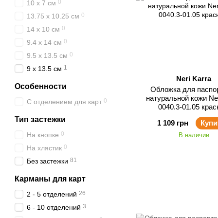
0
10 x 7 см
0
13.75 x 10.25 см
0
14 x 10 см
0
9.4 x 14 см
0
9.5 x 13.5 см
1
9 x 13.5 см
Neri Karra
Особенности
Обложка для паспо
натуральной кожи Ner
0
С отделением для карт
0040.3-01.05 кра
Тип застежки
1 109 грн
Купи
0
На кнопке
В наличии
0
На хлястик
81
Без застежки
Карманы для карт
26
2 - 5 отделений
3
6 - 10 отделений