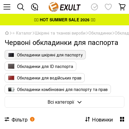
👉🏻
HOT SUMMER SALE 2026
👈🏻
⭐ Каталог
Шкіряні та тканеві вироби
Обкладинки
Обклад
Червоні обкладинки для паспорта
Обкладинки шкіряні для паспорту
Обкладинки для ID паспорта
Обкладинки для водійських прав
Обкладинки комбіновані для паспорту та прав
Обкладинки для посвідчень
Всі категорії
Фільтр
Новинки
1