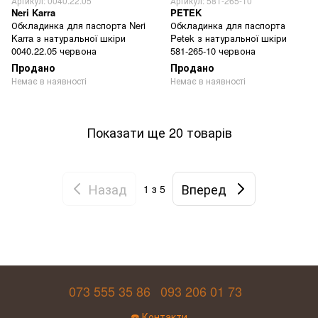
Артикул: 0040.22.05
Артикул: 581-265-10
Neri Karra
PETEK
Обкладинка для паспорта Neri
Обкладинка для паспорта
Karra з натуральної шкіри
Petek з натуральної шкіри
0040.22.05 червона
581-265-10 червона
Продано
Продано
Немає в наявності
Немає в наявності
Показати ще 20 товарів
Назад
Вперед
1
з 5
073 555 35 86
093 206 01 73
☎️ Контакти