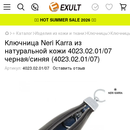
👉🏻
HOT SUMMER SALE 2026
👈🏻
⭐ Каталог
Изделия из кожи и ткани
Ключницы
Ключницы
Ключница Neri Karra из
натуральной кожи 4023.02.01/07
черная/синяя (4023.02.01/07)
Артикул:
4023.02.01/07
Оставить отзыв