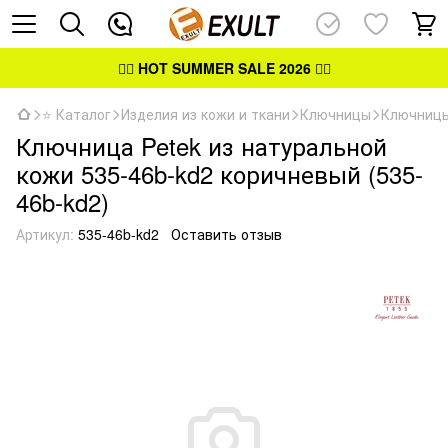
👉🏻
HOT SUMMER SALE 2026
👈🏻
⭐ Каталог
Изделия из кожи и ткани
Ключницы
Ключницы
Ключница Petek из натуральной
кожи 535-46b-kd2 коричневый (535-
46b-kd2)
Артикул:
535-46b-kd2
Оставить отзыв