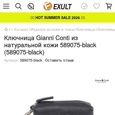
👉🏻
HOT SUMMER SALE 2026
👈🏻
⭐ Каталог
Изделия из кожи и ткани
Ключницы
Ключницы
Ключница Gianni Conti из
натуральной кожи 589075-black
(589075-black)
Артикул:
589075-black
Оставить отзыв