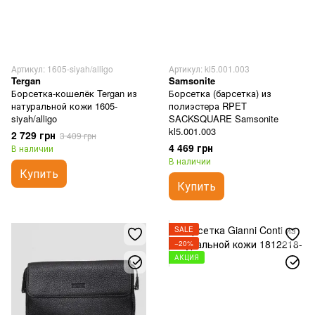
Артикул: 1605-siyah/alligo
Артикул: kl5.001.003
Tergan
Samsonite
Борсетка-кошелёк Tergan из
Борсетка (барсетка) из
натуральной кожи 1605-
полиэстера RPET
siyah/alligo
SACKSQUARE Samsonite
kl5.001.003
2 729 грн
3 409 грн
4 469 грн
В наличии
В наличии
Купить
Купить
SALE
−20%
АКЦИЯ