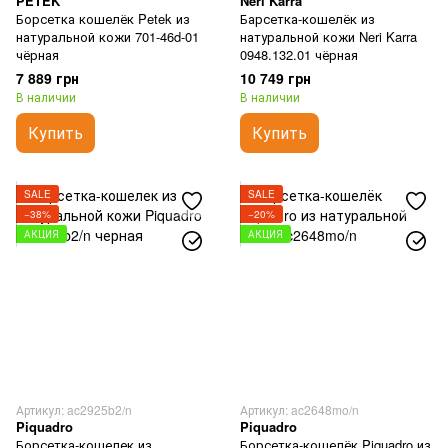
PETEK
Neri Karra
Борсетка кошелёк Petek из
Барсетка-кошелёк из
натуральной кожи 701-46d-01
натуральной кожи Neri Karra
чёрная
0948.132.01 чёрная
7 889 грн
10 749 грн
В наличии
В наличии
Купить
Купить
SALE
SALE
−38%
−20%
АКЦИЯ
АКЦИЯ
Артикул: ac2925b2/n
Артикул: ac2648mo/n
Piquadro
Piquadro
Борсетка-кошелек из
Борсетка-кошелёк Piquadro из