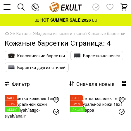
👉🏻
HOT SUMMER SALE 2026
👈🏻
⭐ Каталог
Изделия из кожи и ткани
Кожаные барсетки
Кожаные барсетки Страница: 4
Классические барсетки
Барсетка-кошелёк
Барсетки других стилей
Фильтр
Сначала новые
SALE
SALE
−21%
−21%
АКЦИЯ
АКЦИЯ