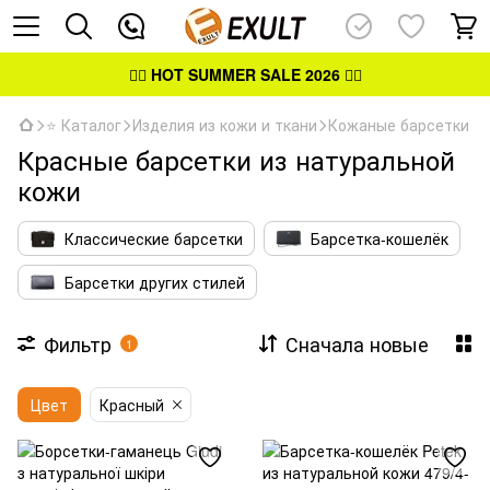
👉🏻
HOT SUMMER SALE 2026
👈🏻
⭐ Каталог
Изделия из кожи и ткани
Кожаные барсетки
Красные барсетки из натуральной
кожи
Классические барсетки
Барсетка-кошелёк
Барсетки других стилей
Фильтр
Сначала новые
1
Цвет
Красный