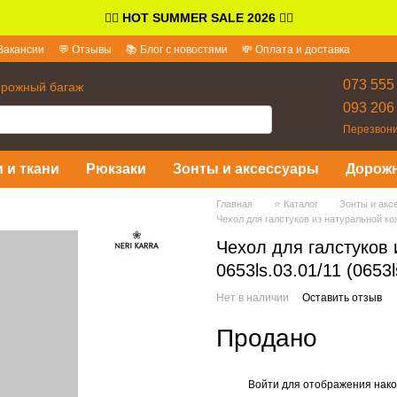
👉🏻
HOT SUMMER SALE 2026
👈🏻
Вакансии
💬 Отзывы
📚 Блог с новостями
💸 Оплата и доставка
и ответы
073 555
орожный багаж
093 206
Перезвони
 и ткани
Рюкзаки
Зонты и аксессуары
Дорож
Главная
⭐ Каталог
Зонты и акс
Чехол для галстуков из натуральной кож
Чехол для галстуков 
0653ls.03.01/11 (0653l
Нет в наличии
Оставить отзыв
Продано
Войти
для отображения нако
%