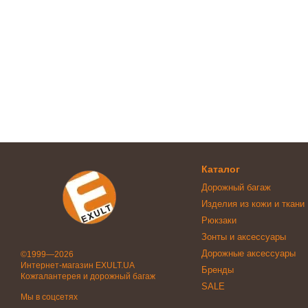
Каталог
Дорожный багаж
Изделия из кожи и ткани
Рюкзаки
Зонты и аксессуары
Дорожные аксессуары
©1999—2026
Интернет-магазин EXULT.UA
Бренды
Кожгалантерея и дорожный багаж
SALE
Мы в соцсетях