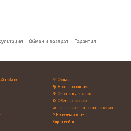
сультация
Обмен и возврат
Гарантия
ый кабинет
💬 Отзывы
📚 Блог с новостями
💸 Оплата и доставка
💱 Обмен и возврат
📜 Пользовательское соглашение
с
❓ Вопросы и ответы
Карта сайта