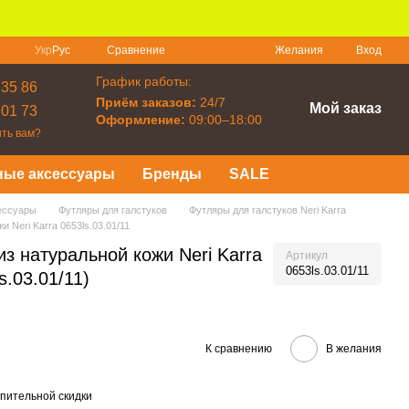
Сравнение
Укр
Рус
Желания
Вход
График работы:
 35 86
Приём заказов:
24/7
Мой заказ
 01 73
Оформление:
09:00–18:00
ть вам?
ные аксессуары
Бренды
SALE
ессуары
Футляры для галстуков
Футляры для галстуков Neri Karra
и Neri Karra 0653ls.03.01/11
из натуральной кожи Neri Karra
Артикул
0653ls.03.01/11
s.03.01/11)
К сравнению
В желания
пительной скидки