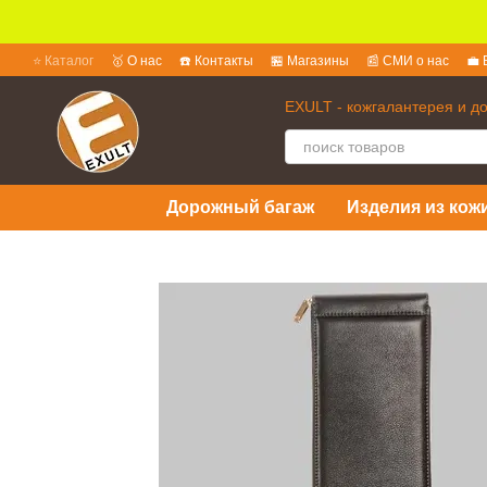
Перейти к основному контенту
⭐ Каталог
🥇 О нас
☎️ Контакты
🏪 Магазины
📰 СМИ о нас
💼 
💱 Обмен и возврат
📜 Пользовательское соглашение
❓ Вопросы 
EXULT - кожгалантерея и д
Дорожный багаж
Изделия из кожи