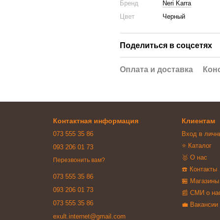
Бренд
Neri Karra
Цвет
Черный
Поделиться в соцсетях
Оплата и доставка
Кон
Контактная информация
Клиентам
073 555 35 86
Вход в личн
⭐ Каталог
093 206 01 73
🥇 О нас
Перезвонить вам?
☎️ Контакты
073 555 35 86
🏪 Магазины
093 206 01 73
📰 СМИ о на
073 555 35 86
💼 Вакансии
exult.internet@gmail.com