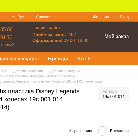
Сравнение
Укр
Рус
Желания
Вход
График работы:
 35 86
Приём заказов:
24/7
Мой заказ
 01 73
Оформление:
09:00–18:00
ть вам?
ные аксессуары
Бренды
SALE
агаж
Детские коллекции
Детские чемоданы
тские пластиковые чемоданы American Tourister
 Legends American Tourister на 4 колесах 19c.001.014 мультицвет
bs пластика Disney Legends
Артикул
19c.001.014
 4 колесах 19c.001.014
014)
К сравнению
В желания