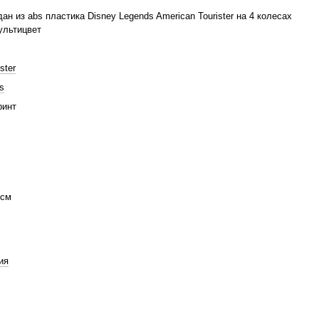
ан из abs пластика Disney Legends American Tourister на 4 колесах
ультицвет
ster
s
ринт
 см
ия