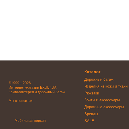
Каталог
Дорожный багаж
©1999—2026
Изделия из кожи и ткани
Интернет-магазин EXULT.UA
Кожгалантерея и дорожный багаж
Рюкзаки
Зонты и аксессуары
Мы в соцсетях
Дорожные аксессуары
Бренды
Мобильная версия
SALE