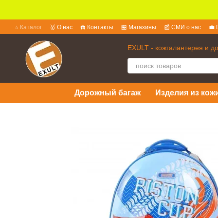
Перейти к основному контенту
⭐ Каталог
🥇 О нас
☎️ Контакты
🏪 Магазины
📰 СМИ о нас
💼 
💱 Обмен и возврат
📜 Пользовательское соглашение
❓ Вопросы 
EXULT - кожгалантерея и д
Дорожный багаж
Изделия из кожи