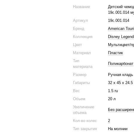
Название
Детский чемод
19c.001.014 м
Артикул
19c.001.014
Бренд
American Touri
Коллекция
Disney Legend
Цвет
Мультицвет/п
Материал
Пластик
Тип
Поликарбонат
материала
Размер
Ручная кладь
Габариты
32 x 45 x 24.5
Вес
1.5 ru
Объем
20 л
Увеличение
Без расширен
объема
Кол-во колес
2
Тип закрытия
На молнии