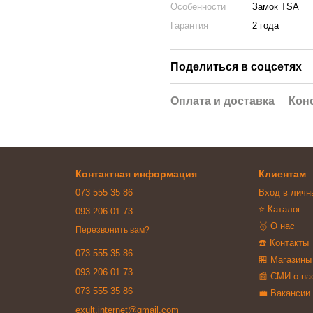
Особенности
Замок TSA
Гарантия
2 года
Поделиться в соцсетях
Оплата и доставка
Кон
Контактная информация
Клиентам
073 555 35 86
Вход в личн
⭐ Каталог
093 206 01 73
🥇 О нас
Перезвонить вам?
☎️ Контакты
073 555 35 86
🏪 Магазины
093 206 01 73
📰 СМИ о на
073 555 35 86
💼 Вакансии
exult.internet@gmail.com