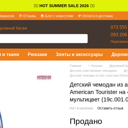
👉🏻
HOT SUMMER SALE 2026
👈🏻
Вакансии
💬 Отзывы
📚 Блог с новостями
💸 Оплата и доставка
и ответы
073 555
орожный багаж
093 206
Перезвони
 и ткани
Рюкзаки
Зонты и аксессуары
Дорож
Главная
⭐ Каталог
Дорожный б
Детские пластиковые чемоданы
Де
Детский чемодан из abs пластика Disney
Детский чемодан из a
American Tourister на
мультицвет (19c.001.
Нет в наличии
Оставить отзыв
Продано