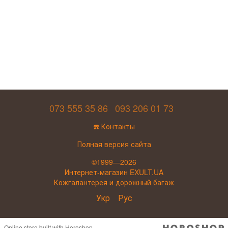
073 555 35 86
093 206 01 73
☎️ Контакты
Полная версия сайта
©1999—2026
Интернет-магазин EXULT.UA
Кожгалантерея и дорожный багаж
Укр
Рус
Online store built with Horoshop