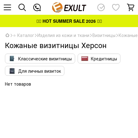
👉🏻
HOT SUMMER SALE 2026
👈🏻
⭐ Каталог
Изделия из кожи и ткани
Визитницы
Кожаные
Кожаные визитницы Херсон
Классические визитницы
Кредитницы
Для личных визиток
Нет товаров