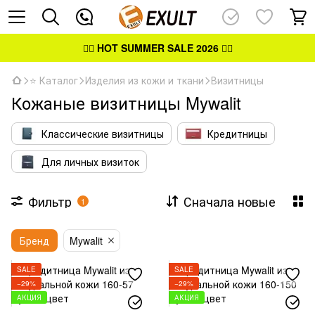
👉🏻
HOT SUMMER SALE 2026
👈🏻
⭐ Каталог
Изделия из кожи и ткани
Визитницы
Кожаные визитницы Mywalit
Классические визитницы
Кредитницы
Для личных визиток
Фильтр
Сначала новые
1
Бренд
Mywalit
SALE
SALE
−29%
−29%
АКЦИЯ
АКЦИЯ