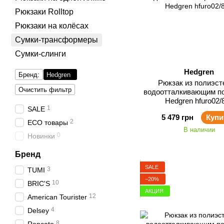
Рюкзаки Rolltop
Рюкзаки на колёсах
Сумки-трансформеры
Сумки-слинги
Hedgren
Бренд:
Hedgren
Рюкзак из полиэст
Очистить фильтр
водоотталкивающим п
Hedgren hfuro02/
1
SALE
5 479 грн
Купи
2
ECO товары
В наличии
0
Новинки
Бренд
SALE
3
TUMI
−20%
10
BRIC'S
АКЦИЯ
12
American Tourister
4
Delsey
8