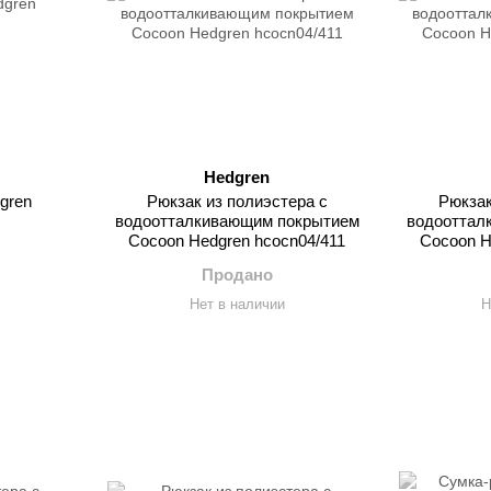
Hedgren
gren
Рюкзак из полиэстера с
Рюкзак
водоотталкивающим покрытием
водооттал
Cocoon Hedgren hcocn04/411
Cocoon H
Продано
Нет в наличии
Н