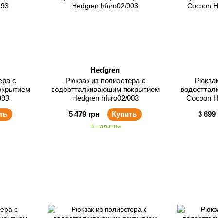
Hedgren
ера с
Рюкзак из полиэстера с
Рюкзак
окрытием
водоотталкивающим покрытием
водооттал
893
Hedgren hfuro02/003
Cocoon H
ть
5 479 грн
Купить
3 699
В наличии