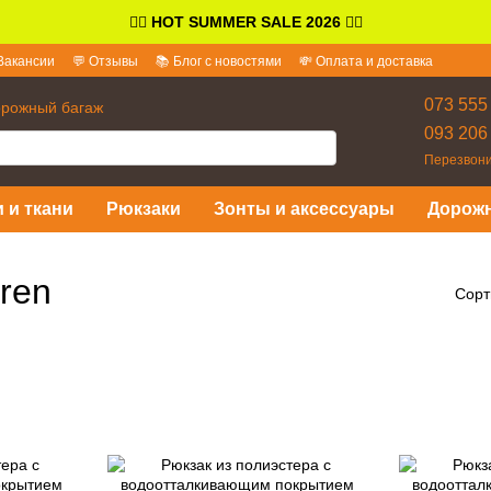
👉🏻
HOT SUMMER SALE 2026
👈🏻
Вакансии
💬 Отзывы
📚 Блог с новостями
💸 Оплата и доставка
и ответы
073 555
орожный багаж
093 206
Перезвони
 и ткани
Рюкзаки
Зонты и аксессуары
Дорож
ren
Сорт