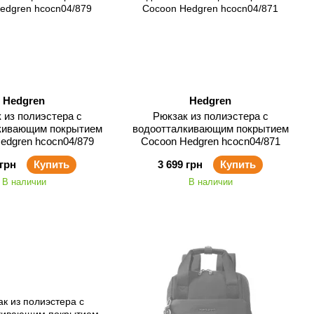
Hedgren
Hedgren
 из полиэстера с
Рюкзак из полиэстера с
кивающим покрытием
водоотталкивающим покрытием
edgren hcocn04/879
Cocoon Hedgren hcocn04/871
 грн
Купить
3 699 грн
Купить
В наличии
В наличии