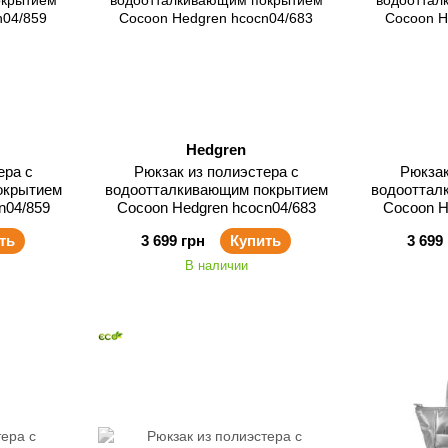
Hedgren
ера с
Рюкзак из полиэстера с
Рюкзак
окрытием
водоотталкивающим покрытием
водооттал
n04/859
Cocoon Hedgren hcocn04/683
Cocoon H
ть
3 699 грн
Купить
3 699
В наличии