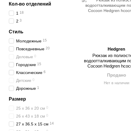
Кол-во отделений
18
1
3
2
Стиль
15
Молодежные
20
Повседневные
Hedgren
Рюкзак из полиэст
0
Деловые
водоотталкивающим п
15
Городские
Cocoon Hedgren hcoc
6
Классические
Продано
0
Детские
Нет в наличии
1
Дорожные
Размер
0
25 x 36 x 20 см
0
26 x 43 x 18 см
14
27 x 36.5 x 15 см