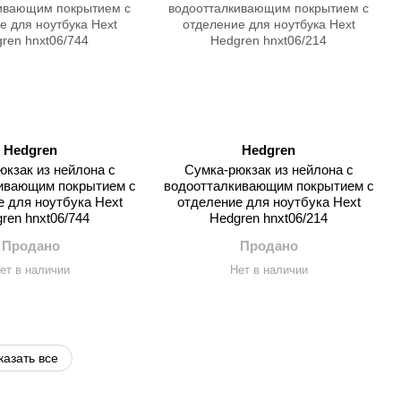
Hedgren
Hedgren
кзак из нейлона с
Сумка-рюкзак из нейлона с
ивающим покрытием с
водоотталкивающим покрытием с
 для ноутбука Hext
отделение для ноутбука Hext
ren hnxt06/744
Hedgren hnxt06/214
Продано
Продано
ет в наличии
Нет в наличии
казать все