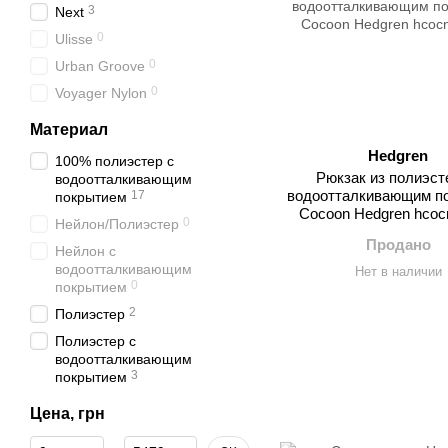
3
Next
0
Ulisse
0
Urban Groove
0
Voyager Nylon
Материал
Hedgren
100% полиэстер с
Рюкзак из полиэст
водоотталкивающим
водоотталкивающим п
17
покрытием
Cocoon Hedgren hcoc
0
Нейлон/Полиэстер
Продано
Нейлон с
водоотталкивающим
Нет в наличии
0
покрытием
2
Полиэстер
Полиэстер с
водоотталкивающим
3
покрытием
Цена, грн
От Цена, грн
До Цена, грн