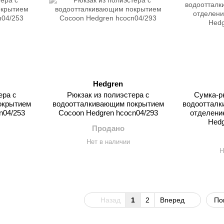
Hedgren
ера с
Рюкзак из полиэстера с
Сумка-рю
окрытием
водоотталкивающим покрытием
водоотталк
n04/253
Cocoon Hedgren hcocn04/293
отделение
Hedg
Продано
Нет в наличии
Н
Назад
1
2
Вперед
По