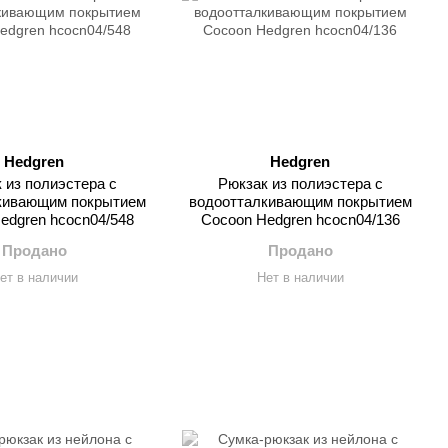
Hedgren
Hedgren
 из полиэстера с
Рюкзак из полиэстера с
кивающим покрытием
водоотталкивающим покрытием
edgren hcocn04/548
Cocoon Hedgren hcocn04/136
Продано
Продано
ет в наличии
Нет в наличии