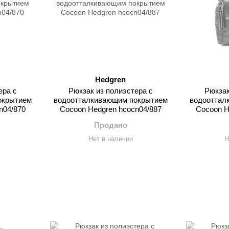
Hedgren
ера с
Рюкзак из полиэстера с
Рюкзак
окрытием
водоотталкивающим покрытием
водооттал
n04/870
Cocoon Hedgren hcocn04/887
Cocoon H
Продано
Нет в наличии
Н