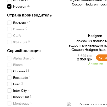
Roncato
32
Hedgren
Страна производитель
27
Бельгия
0
Италия
0
США
Hedgren
Рюкзак из полиэст
0
Франция
водоотталкивающим п
Cocoon Hedgren hcoc
Серия/Коллекция
3 699 грн
Купи
0
Alpha Bravo
2 959 грн
В наличии
0
Bloom
14
Cocoon
1
Escapade
3
Furo
2
Inter City
1
Knock Out
0
Montrouge