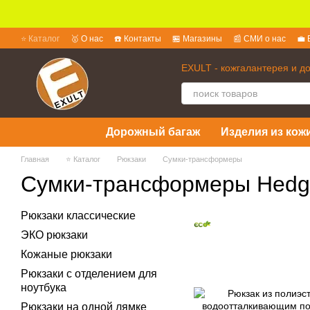
Перейти к основному контенту
⭐ Каталог
🥇 О нас
☎️ Контакты
🏪 Магазины
📰 СМИ о нас
💼 
💱 Обмен и возврат
📜 Пользовательское соглашение
❓ Вопросы 
EXULT - кожгалантерея и д
Дорожный багаж
Изделия из кожи
Главная
⭐ Каталог
Рюкзаки
Сумки-трансформеры
Сумки-трансформеры Hedg
Рюкзаки классические
ЭКО рюкзаки
Кожаные рюкзаки
Рюкзаки с отделением для
ноутбука
Рюкзаки на одной лямке