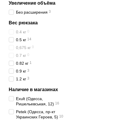
Увеличение объёма
3
Без расширения
Вес рюкзака
0
0.4 кг
14
0.5 кг
0
0,675 кг
0
0.7 кг
1
0.82 кг
3
0.9 кг
3
1.2 кг
Наличие в магазинах
Exult (Одесса,
16
Ришельевськая, 12)
Petek (Одесса, пр-кт
10
Украинских Героев, 5)