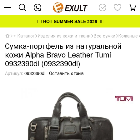
👉🏻
HOT SUMMER SALE 2026
👈🏻
⭐ Каталог
Изделия из кожи и ткани
Все сумки
Кожаные 
Сумка-портфель из натуральной
кожи Alpha Bravo Leather Tumi
0932390dl (0932390dl)
Артикул:
0932390dl
Оставить отзыв