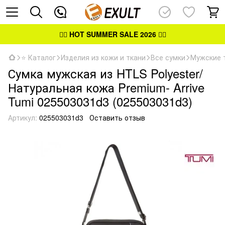
👉🏻
HOT SUMMER SALE 2026
👈🏻
⭐ Каталог
Изделия из кожи и ткани
Все сумки
Мужские 
Сумка мужская из HTLS Polyester/
Натуральная кожа Premium- Arrive
Tumi 025503031d3 (025503031d3)
Артикул:
025503031d3
Оставить отзыв