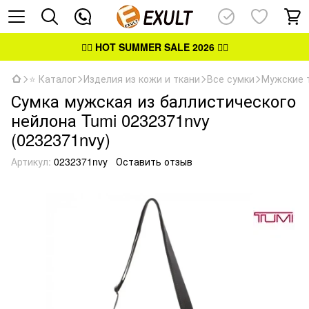
👉🏻
HOT SUMMER SALE 2026
👈🏻
⭐ Каталог
Изделия из кожи и ткани
Все сумки
Мужские 
Сумка мужская из баллистического
нейлона Tumi 0232371nvy
(0232371nvy)
Артикул:
0232371nvy
Оставить отзыв