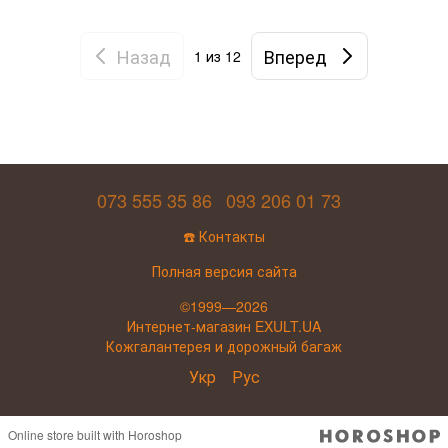
Назад
Вперед
1
из 12
073 555 35 86
093 206 01 73
☎️ Контакты
Полная версия сайта
©1999—2026
Интернет-магазин EXULT.UA
Кожгалантерея и дорожный багаж
Укр
Рус
Online store built with Horoshop