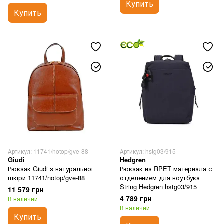
Купить
Купить
Артикул: 11741/notop/gve-88
Артикул: hstg03/915
Giudi
Hedgren
Рюкзак Giudi з натуральної
Рюкзак из RPET материала с
шкіри 11741/notop/gve-88
отделением для ноутбука
String Hedgren hstg03/915
11 579 грн
4 789 грн
В наличии
В наличии
Купить