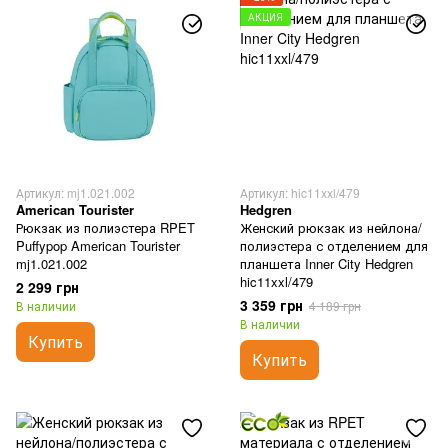
АКЦИЯ
Артикул: mj1.021.002
Артикул: hic11xxl/479
American Tourister
Hedgren
Рюкзак из полиэстера RPET
Женский рюкзак из нейлона/
Puffypop American Tourister
полиэстера с отделением для
mj1.021.002
планшета Inner City Hedgren
hic11xxl/479
2 299 грн
3 359 грн
В наличии
4 189 грн
В наличии
Купить
Купить