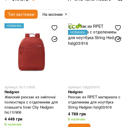
Кожаные сумки-портфели
Тип застежки
Тканевые сумки универсальные
На молнии
Сумки с отделением под ноутбук
НОВИНКА
НОВИНКА
Сумки для документов формата А4
Артикул: hic11l/906
Артикул: hstg03/916
Hedgren
Hedgren
Женский рюкзак из нейлона/
Рюкзак из RPET материала с
полиэстера с отделением для
отделением для ноутбука
планшета Inner City Hedgren
String Hedgren hstg03/916
hic11l/906
4 789 грн
4 449 грн
В наличии
В наличии