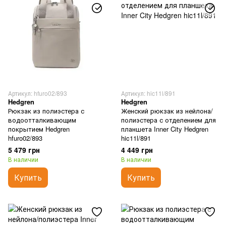
Артикул: hfuro02/893
Артикул: hic11l/891
Hedgren
Hedgren
Рюкзак из полиэстера с
Женский рюкзак из нейлона/
водоотталкивающим
полиэстера с отделением для
покрытием Hedgren
планшета Inner City Hedgren
hfuro02/893
hic11l/891
5 479 грн
4 449 грн
В наличии
В наличии
Купить
Купить