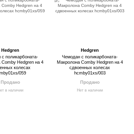
Hedgren
Hedgren
 с поликарбоната-
Чемодан с поликарбоната-
 Comby Hedgren на 4
Макролона Comby Hedgren на 4
енных колесах
сдвоенных колесах
mby01xs/059
hcmby01xs/003
Продано
Продано
ет в наличии
Нет в наличии