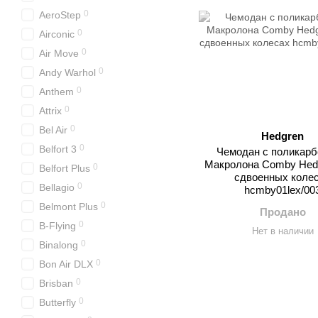
0
AeroStep
0
Airconic
0
Air Move
0
Andy Warhol
0
Anthem
0
Attrix
0
Bel Air
Hedgren
0
Belfort 3
Чемодан с поликарб
Макролона Comby Hedg
0
Belfort Plus
сдвоенных коле
0
Bellagio
hcmby01lex/00
0
Belmont Plus
Продано
0
B-Flying
Нет в наличии
0
Binalong
0
Bon Air DLX
0
Brisban
0
Butterfly