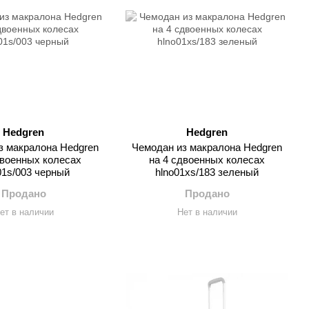
Hedgren
Hedgren
з макралона Hedgren
Чемодан из макралона Hedgren
двоенных колесах
на 4 сдвоенных колесах
01s/003 черный
hlno01xs/183 зеленый
Продано
Продано
ет в наличии
Нет в наличии