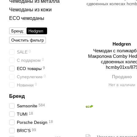
Чемоданы из металла
Чемоданы из кожи
ECO чемоданы
Бренд:
Hedgren
Очистить фильтр
Hedgren
Чемодан с поликарб
0
SALE
Макролона Comby Hedg
0
С подарком
сдвоенных коле
hcmby01xs/87
9
ECO товары
0
Продано
Суперлегкие
0
Новинки
Нет в наличии
Бренд
584
Samsonite
18
TUMI
18
Porsche Design
99
BRIC'S