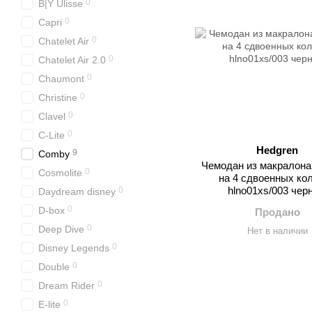
0
B|Y Ulisse
0
Capri
0
Chatelet Air
0
Chatelet Air 2.0
0
Chaumont
0
Christine
0
Clavel
0
C-Lite
Hedgren
9
Comby
Чемодан из макралона
0
Cosmolite
на 4 сдвоенных ко
hlno01xs/003 чер
0
Daydream disney
0
D-box
Продано
0
Deep Dive
Нет в наличии
0
Disney Legends
0
Double
0
Dream Rider
0
E-lite