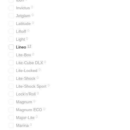
Ibon
0
Invictus
0
Jetglam
0
Latitude
0
Liftoff
0
Light
12
Lineo
0
Lite-Box
0
Lite-Cube DLX
0
Lite-Locked
0
Lite-Shock
0
Lite-Shock Sport
0
Lock'n'Roll
0
Magnum
0
Magnum ECO
0
Major-Lite
0
Marina