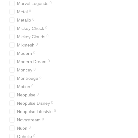
0
Marvel Legends
0
Metal
0
Metallo
0
Mickey Check
0
Mickey Clouds
0
Mixmesh
0
Modern
0
Modern Dream
0
Moncey
0
Montrouge
0
Motion
0
Neopulse
0
Neopulse Disney
0
Neopulse Lifestyle
0
Novastream
0
Nuon
0
Ophelie