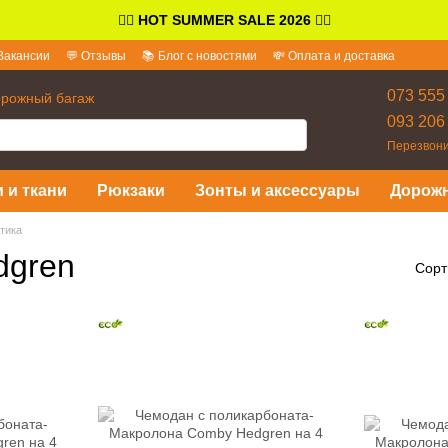
👉🏻
HOT SUMMER SALE 2026
👈🏻
Вакансии
💬 Отзывы
📚 Блог с новостями
💸 Оплата и доставка
и ответы
073 555
орожный багаж
093 206
Перезвони
 и ткани
Рюкзаки
Зонты и аксессуары
Дорож
тика
dgren
Сорт