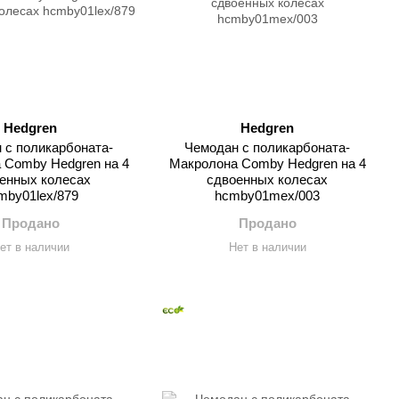
Hedgren
Hedgren
 с поликарбоната-
Чемодан с поликарбоната-
 Comby Hedgren на 4
Макролона Comby Hedgren на 4
енных колесах
сдвоенных колесах
mby01lex/879
hcmby01mex/003
Продано
Продано
ет в наличии
Нет в наличии