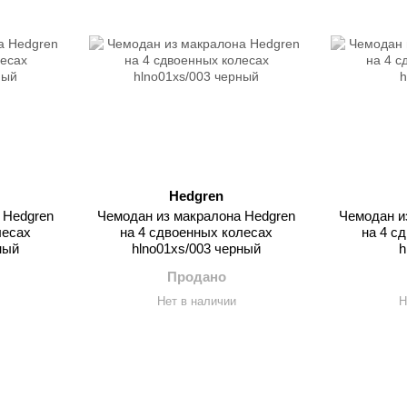
Hedgren
 Hedgren
Чемодан из макралона Hedgren
Чемодан и
лесах
на 4 сдвоенных колесах
на 4 с
ный
hlno01xs/003 черный
h
Продано
Нет в наличии
Н