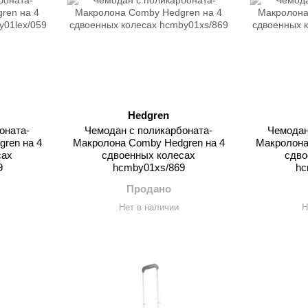
Hedgren
оната-
Чемодан с поликарбоната-
Чемодан
ren на 4
Макролона Comby Hedgren на 4
Макролона
сах
сдвоенных колесах
сдво
9
hcmby01xs/869
hc
Продано
Нет в наличии
Н