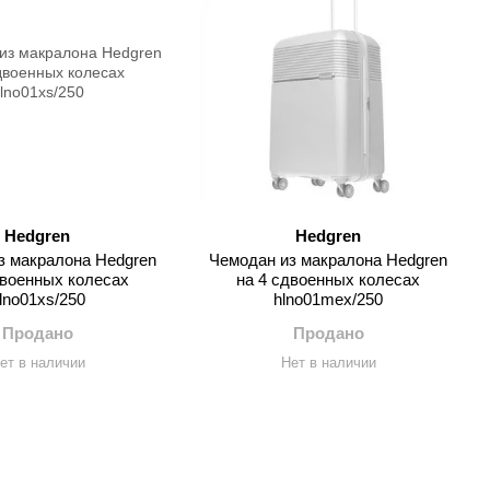
Hedgren
Hedgren
з макралона Hedgren
Чемодан из макралона Hedgren
двоенных колесах
на 4 сдвоенных колесах
lno01xs/250
hlno01mex/250
Продано
Продано
ет в наличии
Нет в наличии