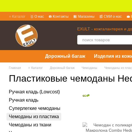
Перейти к основному контенту
⭐ Каталог
🥇 О нас
☎️ Контакты
🏪 Магазины
📰 СМИ о нас
💼 
💱 Обмен и возврат
📜 Пользовательское соглашение
❓ Вопросы 
EXULT - кожгалантерея и д
Дорожный багаж
Изделия из кожи
Главная
⭐ Каталог
Дорожный багаж
Чемоданы
Чемоданы из плас
Пластиковые чемоданы He
Ручная кладь (Lowcost)
Ручная кладь
Суперлегкие чемоданы
Чемоданы из пластика
Чемоданы из ткани