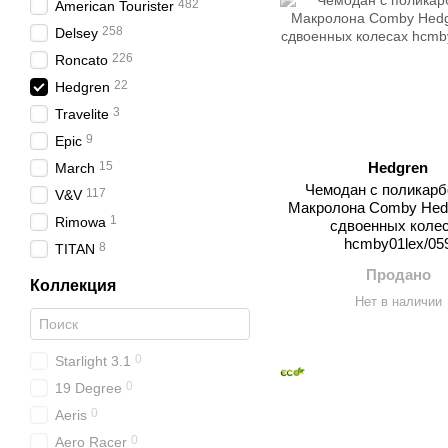
482
American Tourister
258
Delsey
226
Roncato
22
Hedgren
3
Travelite
9
Epic
15
Hedgren
March
Чемодан с поликарб
117
V&V
Макролона Comby Hedg
1
Rimowa
сдвоенных коле
hcmby01lex/05
8
TITAN
Продано
Коллекция
Нет в наличии
0
Starlight 3.1
0
19 Degree
0
Aeris
0
Aero Racer