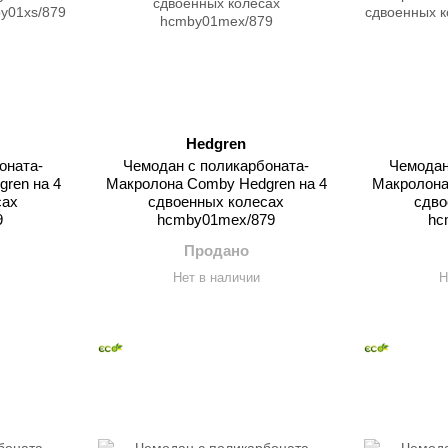
Hedgren
оната-
Чемодан с поликарбоната-
Чемодан
ren на 4
Макролона Comby Hedgren на 4
Макролона
сах
сдвоенных колесах
сдво
9
hcmby01mex/879
hc
Продано
Нет в наличии
Н