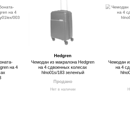
Hedgren
оната-
Чемодан из макралона Hedgren
Чемодан и
ren на 4
на 4 сдвоенных колесах
на 4 с
сах
hlno01s/183 зеленгый
hlno
3
Продано
Нет в наличии
Н