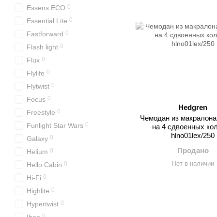
0
Essens ECO
0
Essential Lite
0
Fastforward
0
Flash light
0
Flux
0
Flylife
0
Flytwist
0
Focus
Hedgren
0
Freestyle
Чемодан из макралона
0
Funlight Star Wars
на 4 сдвоенных ко
hlno01lex/250
0
Galaxy
Продано
0
Helium
Нет в наличии
0
Hello Cabin
0
Hi-Fi
0
Highlite
0
Hypertwist
0