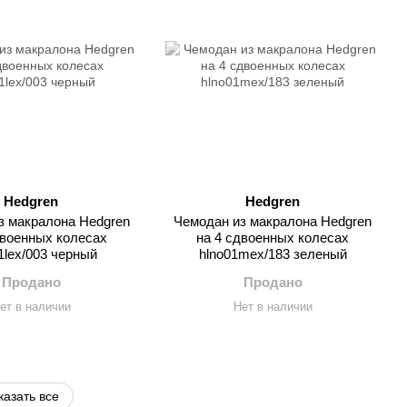
Hedgren
Hedgren
з макралона Hedgren
Чемодан из макралона Hedgren
двоенных колесах
на 4 сдвоенных колесах
1lex/003 черный
hlno01mex/183 зеленый
Продано
Продано
ет в наличии
Нет в наличии
казать все