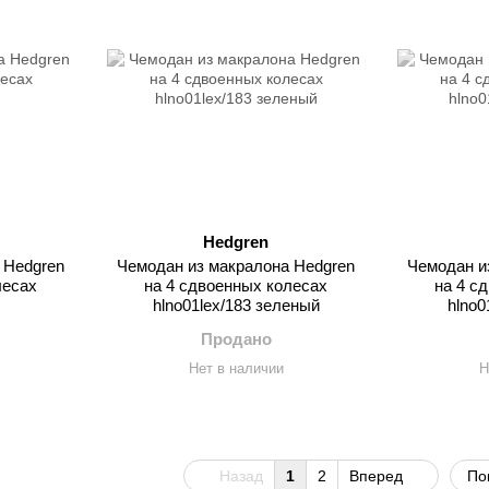
Hedgren
 Hedgren
Чемодан из макралона Hedgren
Чемодан и
лесах
на 4 сдвоенных колесах
на 4 с
hlno01lex/183 зеленый
hlno0
Продано
Нет в наличии
Н
Назад
1
2
Вперед
По