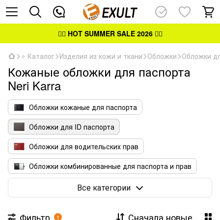
👉🏻
HOT SUMMER SALE 2026
👈🏻
⭐ Каталог
Изделия из кожи и ткани
Обложки
Обложки дл
Кожаные обложки для паспорта
Neri Karra
Обложки кожаные для паспорта
Обложки для ID паспорта
Обложки для водительских прав
Обложки комбинированные для паспорта и прав
Обложки для удостоверений
Все категории
Фильтр
Сначала новые
1