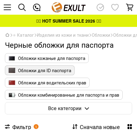
👉🏻
HOT SUMMER SALE 2026
👈🏻
⭐ Каталог
Изделия из кожи и ткани
Обложки
Обложки дл
Черные обложки для паспорта
Обложки кожаные для паспорта
Обложки для ID паспорта
Обложки для водительских прав
Обложки комбинированные для паспорта и прав
Обложки для удостоверений
Все категории
Фильтр
Сначала новые
1