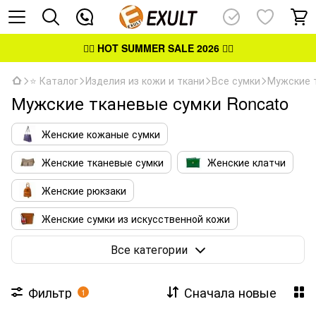
👉🏻
HOT SUMMER SALE 2026
👈🏻
⭐ Каталог
Изделия из кожи и ткани
Все сумки
Мужские 
Мужские тканевые сумки Roncato
Женские кожаные сумки
Женские тканевые сумки
Женские клатчи
Женские рюкзаки
Женские сумки из искусственной кожи
Мужские кожаные сумки
Все категории
Мужские тканевые сумки
Фильтр
Сначала новые
1
Кожаные сумки-портфели