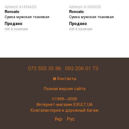
Артикул: 414344/23
Артикул: 414343/23
Roncato
Roncato
Сумка мужская тканевая
Сумка мужская тканевая
Продано
Продано
Нет в наличии
Нет в наличии
073 555 35 86
093 206 01 73
☎️ Контакты
Полная версия сайта
©1999—2026
Интернет-магазин EXULT.UA
Кожгалантерея и дорожный багаж
Укр
Рус