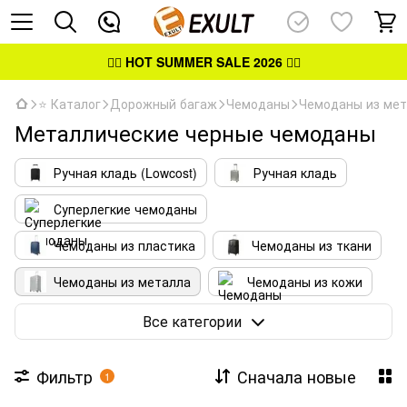
👉🏻
HOT SUMMER SALE 2026
👈🏻
⭐ Каталог
Дорожный багаж
Чемоданы
Чемоданы из ме
Металлические черные чемоданы
Ручная кладь (Lowcost)
Ручная кладь
Суперлегкие чемоданы
Чемоданы из пластика
Чемоданы из ткани
Чемоданы из металла
Чемоданы из кожи
ECO чемоданы
Все категории
Фильтр
Сначала новые
1