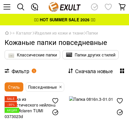
👉🏻
HOT SUMMER SALE 2026
👈🏻
⭐ Каталог
Изделия из кожи и ткани
Папки
Кожаные папки повседневные
Классические папки
Папки других стилей
Фильтр
Сначала новые
1
Стиль
Повседневные
SALE
−30%
АКЦИЯ