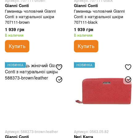
Артикул: 707111-brown
Артикул: 707111-black
Gianni Conti
Gianni Conti
Гаманець чоловічий Gianni
Гаманець чоловічий Gianni
Conti з натуральної шкіри
Conti з натуральної шкіри
707111-brown
707111-black
1 939 грн
1 939 грн
В наличии
В наличии
Купить
Купить
НОВИНКА
НОВИНКА
Артикул: 588373-brown/leather
Артикул: 0563.05.82
Gianni Conti
Neri Karra