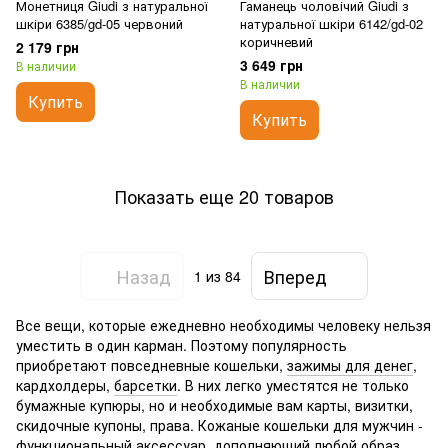
Монетниця Giudi з натуральної
Гаманець чоловічий Giudi з
шкіри 6385/gd-05 червоний
натуральної шкіри 6142/gd-02
коричневий
2 179 грн
3 649 грн
В наличии
В наличии
Купить
Купить
Показать еще 20 товаров
Назад
Вперед
1
из 84
Все вещи, которые ежедневно необходимы человеку нельзя
уместить в один карман. Поэтому популярность
приобретают повседневные кошельки,
зажимы для денег
,
кардхолдеры,
барсетки
. В них легко уместятся не только
бумажные купюры, но и необходимые вам карты, визитки,
скидочные купоны, права. Кожаные кошельки для мужчин -
функциональный аксессуар, дополняющий любой образ.