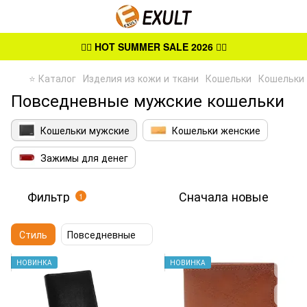
👉🏻
HOT SUMMER SALE 2026
👈🏻
⭐ Каталог
Изделия из кожи и ткани
Кошельки
Кошельки
Повседневные мужские кошельки
Кошельки мужские
Кошельки женские
Зажимы для денег
Фильтр
Сначала новые
1
Стиль
Повседневные
НОВИНКА
НОВИНКА