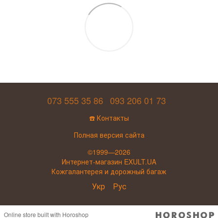
073 555 35 86
093 206 01 73
☎️ Контакты
Полная версия сайта
©1999—2026
Интернет-магазин EXULT.UA
Кожгалантерея и дорожный багаж
Укр
Рус
Online store built with Horoshop