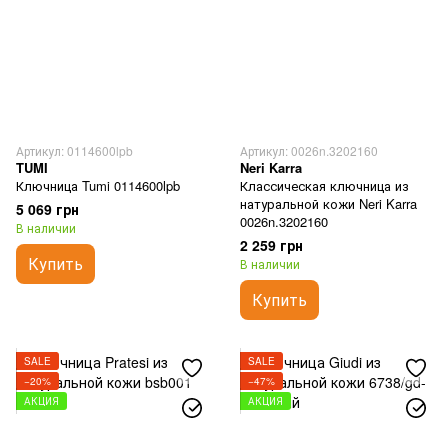
Артикул: 0114600lpb
Артикул: 0026n.3202160
TUMI
Neri Karra
Ключница Tumi 0114600lpb
Классическая ключница из
натуральной кожи Neri Karra
5 069 грн
0026n.3202160
В наличии
2 259 грн
Купить
В наличии
Купить
SALE
SALE
−20%
−47%
АКЦИЯ
АКЦИЯ