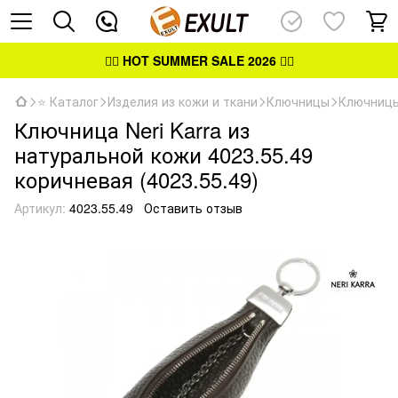
👉🏻
HOT SUMMER SALE 2026
👈🏻
⭐ Каталог
Изделия из кожи и ткани
Ключницы
Ключницы
Ключница Neri Karra из
натуральной кожи 4023.55.49
коричневая (4023.55.49)
Артикул:
4023.55.49
Оставить отзыв