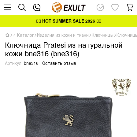
👉🏻
HOT SUMMER SALE 2026
👈🏻
⭐ Каталог
Изделия из кожи и ткани
Ключницы
Ключницы
Ключница Pratesi из натуральной
кожи bne316 (bne316)
Артикул:
bne316
Оставить отзыв