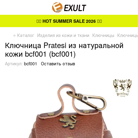
👉🏻
HOT SUMMER SALE 2026
👈🏻
⭐ Каталог
Изделия из кожи и ткани
Ключницы
Ключницы
Ключница Pratesi из натуральной
кожи bcf001 (bcf001)
Артикул:
bcf001
Оставить отзыв