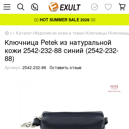
👉🏻
HOT SUMMER SALE 2026
👈🏻
⭐ Каталог
Изделия из кожи и ткани
Ключницы
Ключницы
Ключница Petek из натуральной
кожи 2542-232-88 синий (2542-232-
88)
Артикул:
2542-232-88
Оставить отзыв