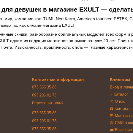
 для девушек в магазине EXULT — сдела
 мир, компании как: TUMI, Neri Karra, American tourister, PETEK, Giud
альных полках онлайн-магазина EXULT.
нные скидки, разнообразие оригинальных моделей всех форм и ра
XULT одним из ведущих магазинов на рынке вот уже 20 лет. Приятн
 Почта. Изысканность, практичность, стиль — главные характеристи
Контактная информация
Клиентам
073 555 35 86
Вход в личн
⭐ Каталог
093 206 01 73
🥇 О нас
Перезвонить вам?
☎️ Контакты
073 555 35 86
🏪 Магазины
093 206 01 73
📰 СМИ о на
073 555 35 86
💼 Вакансии