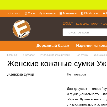
Перейти к основному контенту
⭐ Каталог
🥇 О нас
☎️ Контакты
🏪 Магазины
📰 СМИ о нас
💼 
💱 Обмен и возврат
📜 Пользовательское соглашение
❓ Вопросы 
EXULT - кожгалантерея и д
Дорожный багаж
Изделия из кожи
Главная
⭐ Каталог
Изделия из кожи и ткани
Все сумки
Женские к
Женские кожаные сумки Уж
Женские сумки
Нет товаров
Для девушек — слово “су
и функциональности. Эт
образа. Лучше всего с п
с изысканностью и эстет