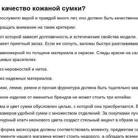
 качество кожаной сумки?
рослужило верой и правдой много лет, оно должно быть качественн
ращать внимание на такие критерии:
от которой зависит долговечность и эстетические свойства модели
меет приятный запах. Если ее согнуть, заломы быстро разглаживаю
авномерной по толщине материала и окраске. Следы краски на са
евых красителях.
ез неровностей и ниток.
 из надежных материалов.
амки, лямки, ремни и прочая фурнитура должна быть тщательно зак
нное изделие от именитых брендов не может стоить три копейки.
ма и цвет сумки обусловлен целью, с которой она приобретается.
размеров удобной сумки с множеством отделений. За покупками л
урный клатч неонового цвета создаст стильный акцент в образе н
 форма аксессуара должны соответствовать моменту, предметам г
тименте нашего магазина может стоить недорого, а обладать всеми