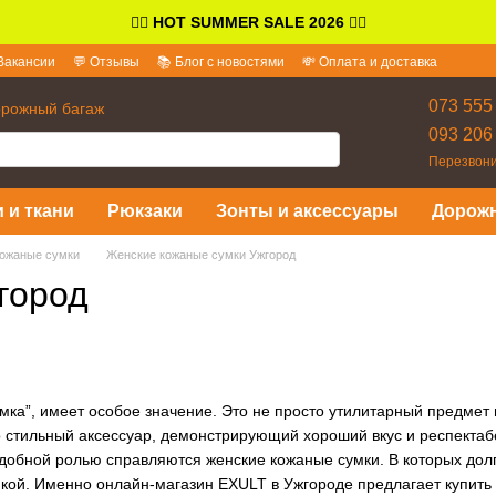
👉🏻
HOT SUMMER SALE 2026
👈🏻
Вакансии
💬 Отзывы
📚 Блог с новостями
💸 Оплата и доставка
и ответы
073 555
орожный багаж
093 206
Перезвони
 и ткани
Рюкзаки
Зонты и аксессуары
Дорож
ожаные сумки
Женские кожаные сумки Ужгород
город
мка”, имеет особое значение. Это не просто утилитарный предме
о стильный аксессуар, демонстрирующий хороший вкус и респекта
одобной ролью справляются женские кожаные сумки. В которых долг
икой. Именно онлайн-магазин EXULT в Ужгороде предлагает купит