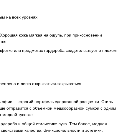
ым на всех уровнях.
. Хорошая кожа мягкая на ощупь, при прикосновении
тся.
лфетке или предметах гардероба свидетельствует о плохом
реплена и легко открываться-закрываться.
 В офис — строгий портфель сдержанной расцветки. Стиль
учше отправится с объемной мешкообразной сумкой с одним
а модной тусовке.
ардероба и общей стилистике лука. Тем более, модная
 свойствами качества, функциональности и эстетики.