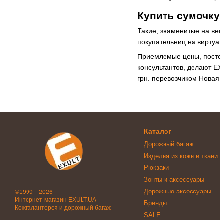
Купить сумочку
Такие, знаменитые на весь
покупательниц на вирту
Приемлемые цены, постоя
консультантов, делают E
грн. перевозчиком Новая
Каталог
Дорожный багаж
Изделия из кожи и ткани
Рюкзаки
Зонты и аксессуары
Дорожные аксессуары
©1999—2026
Интернет-магазин EXULT.UA
Бренды
Кожгалантерея и дорожный багаж
SALE