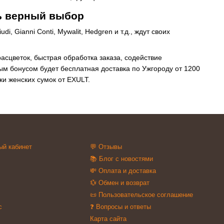
ть верный выбор
i, Gianni Conti, Mywalit, Hedgren и т.д., ждут своих
сцветок, быстрая обработка заказа, содействие
ым бонусом будет бесплатная доставка по Ужгороду от 1200
ки женских сумок от EXULT.
ый кабинет
💬 Отзывы
📚 Блог с новостями
💸 Оплата и доставка
💱 Обмен и возврат
📜 Пользовательское соглашение
с
❓ Вопросы и ответы
Карта сайта