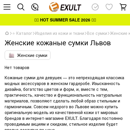
👉🏻
HOT SUMMER SALE 2026
👈🏻
⭐ Каталог
Изделия из кожи и ткани
Все сумки
Женские 
Женские кожаные сумки Львов
Женские сумки
Нет товаров
Кожаные сумки для девушек — это непреходящая классика
модных аксессуаров в женском гардеробе. Изысканность
дизайна, богатство цветов и форм, и, вместе с тем,
практичность, качество и функциональность натуральных
материалов, позволяют сделать любой образ стильным и
гармоничным. Совсем недорого во Львове можно купить
оригинальную модель из качественной кожи от мировых
брендов в интернет-магазине EXULT. Благодаря постоянно
проводимым акциям и скидкам, стильное изделие будет
вполне доступно по цене.