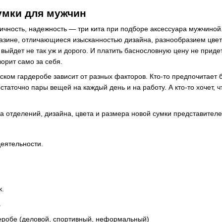
умки для мужчин
ичность, надежность — три кита при подборе аксессуара мужчиной
зине, отличающиеся изысканностью дизайна, разнообразием цвето
выйдет не так уж и дорого. И платить баснословную цену не придет
оворит само за себя.
ском гардеробе зависит от разных факторов. Кто-то предпочитает
статочно пары вещей на каждый день и на работу. А кто-то хочет, 
 отделений, дизайна, цвета и размера новой сумки представителем
.
еятельности.
к.
.
еробе (деловой, спортивный, неформальный)