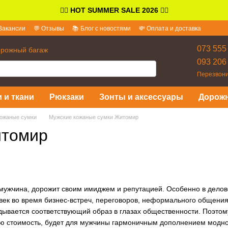
👉🏻
HOT SUMMER SALE 2026
👈🏻
Вакансии
💬 Отзывы
📚 Блог с новостями
💸 Оплата и доставка
и ответы
073 555
орожный багаж
093 206
Перезвони
 и ткани
Рюкзаки
Зонты и аксессуары
Дорож
ожаные сумки
Мужские кожаные сумки Житомир
итомир
ужчина, дорожит своим имиджем и репутацией. Особенно в делово
век во время бизнес-встреч, переговоров, неформального общения
дывается соответствующий образ в глазах общественности. Поэтом
 стоимость, будет для мужчины гармоничным дополнением модно