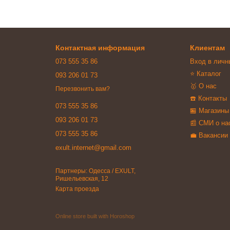
Контактная информация
Клиентам
073 555 35 86
Вход в личн
⭐ Каталог
093 206 01 73
🥇 О нас
Перезвонить вам?
☎️ Контакты
073 555 35 86
🏪 Магазины
093 206 01 73
📰 СМИ о на
073 555 35 86
💼 Вакансии
exult.internet@gmail.com
Партнеры: Одесса / EXULT,
Ришельевская, 12
Карта проезда
Online store built with Horoshop