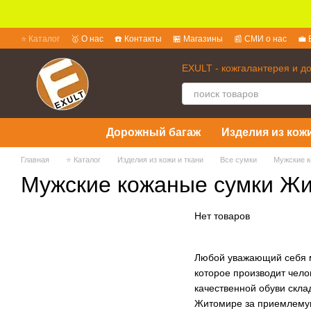
Перейти к основному контенту
⭐ Каталог
🥇 О нас
☎️ Контакты
🏪 Магазины
📰 СМИ о нас
💼 
💱 Обмен и возврат
📜 Пользовательское соглашение
❓ Вопросы 
EXULT - кожгалантерея и д
Дорожный багаж
Изделия из кожи
Главная
⭐ Каталог
Изделия из кожи и ткани
Все сумки
Мужские к
Мужские кожаные сумки Ж
Нет товаров
Любой уважающий себя м
которое производит чело
качественной обуви скла
Житомире за приемлемую