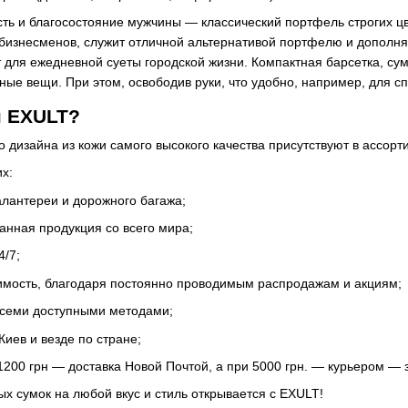
сть и благосостояние мужчины — классический портфель строгих цв
изнесменов, служит отличной альтернативой портфелю и дополняет
для ежедневной суеты городской жизни. Компактная барсетка, су
ные вещи. При этом, освободив руки, что удобно, например, для с
н EXULT?
о дизайна из кожи самого высокого качества присутствуют в ассор
их:
алантереи и дорожного багажа;
анная продукция со всего мира;
4/7;
имость, благодаря постоянно проводимым распродажам и акциям;
всеми доступными методами;
Киев и везде по стране;
1200 грн — доставка Новой Почтой, а при 5000 грн. — курьером — з
х сумок на любой вкус и стиль открывается с EXULT!