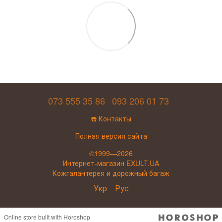
073 555 35 86
093 206 01 73
☎️ Контакты
Полная версия сайта
©1999—2026
Интернет-магазин EXULT.UA
Кожгалантерея и дорожный багаж
Укр
Рус
Online store built with Horoshop