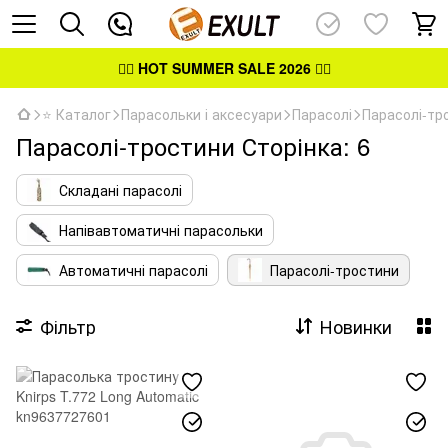
👉🏻
HOT SUMMER SALE 2026
👈🏻
⭐ Каталог
Парасольки і аксесуари
Парасолі
Парасолі-тр
Парасолі-тростини Сторінка: 6
Складані парасолі
Напівавтоматичні парасольки
Автоматичні парасолі
Парасолі-тростини
Фільтр
Новинки