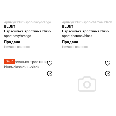
Артикул: blunt-sport-navy/orange
Артикул: blunt-sport-charcoal/black
BLUNT
BLUNT
Парасолька тростинка blunt-
Парасолька тростинка blunt-
sport-navy/orange
sport-charcoal/black
Продано
Продано
Немає в наявності
Немає в наявності
SALE