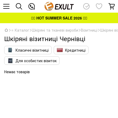
👉🏻
HOT SUMMER SALE 2026
👈🏻
⭐ Каталог
Шкіряні та тканеві вироби
Візитниці
Шкіряні ві
Шкіряні візитниці Чернівці
Класичні візитниці
Кредитниці
Для особистих візиток
Немає товарів