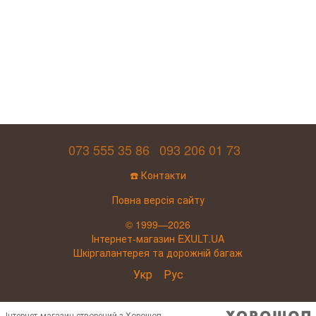
073 555 35 86
093 206 01 73
☎️ Контакти
Повна версія сайту
© 1999—2026
Інтернет-магазин EXULT.UA
Шкіргалантерея та дорожній багаж
Укр
Рус
Інтернет-магазин створений з Хорошоп