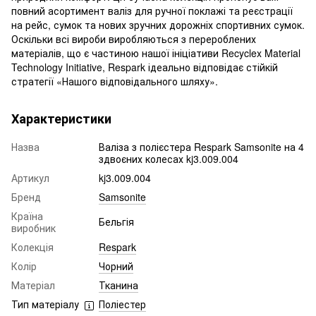
повний асортимент валіз для ручної поклажі та реєстрації
на рейс, сумок та нових зручних дорожніх спортивних сумок.
Оскільки всі вироби виробляються з перероблених
матеріалів, що є частиною нашої ініціативи Recyclex Material
Technology Initiative, Respark ідеально відповідає стійкій
стратегії «Нашого відповідального шляху».
Характеристики
Назва
Валіза з полієстера Respark Samsonite на 4
здвоєних колесах kj3.009.004
Артикул
kj3.009.004
Бренд
Samsonite
Країна
Бельгія
виробник
Колекція
Respark
Колір
Чорний
Матеріал
Тканина
Тип матеріалу
Поліестер