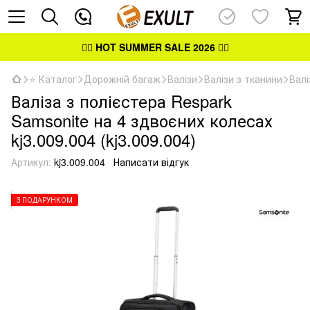
👉🏻
HOT SUMMER SALE 2026
👈🏻
⭐ Каталог
Дорожній багаж
Валізи
Валізи з тканини
Валі
Валіза з полієстера Respark
Samsonite на 4 здвоєних колесах
kj3.009.004 (kj3.009.004)
Артикул:
kj3.009.004
Написати відгук
З ПОДАРУНКОМ