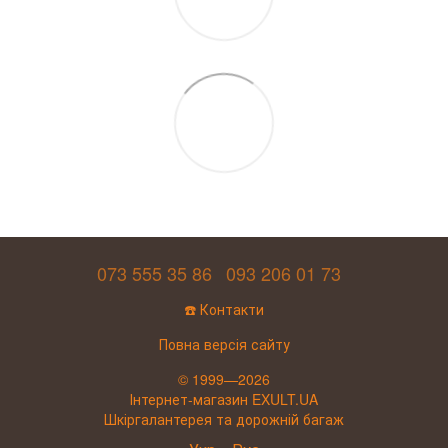
073 555 35 86
093 206 01 73
☎️ Контакти
Повна версія сайту
© 1999—2026
Інтернет-магазин EXULT.UA
Шкіргалантерея та дорожній багаж