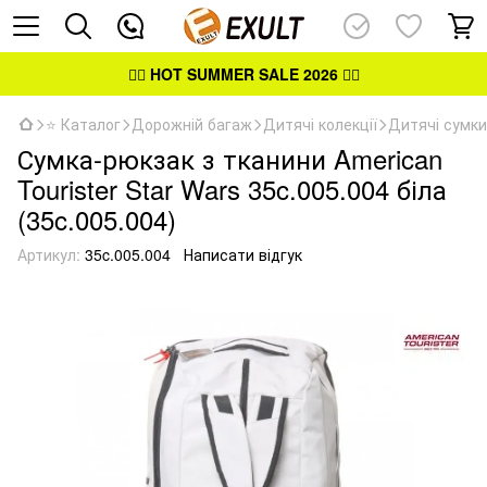
👉🏻
HOT SUMMER SALE 2026
👈🏻
⭐ Каталог
Дорожній багаж
Дитячі колекції
Дитячі сумки
Сумка-рюкзак з тканини American
Tourister Star Wars 35c.005.004 біла
(35c.005.004)
Артикул:
35c.005.004
Написати відгук