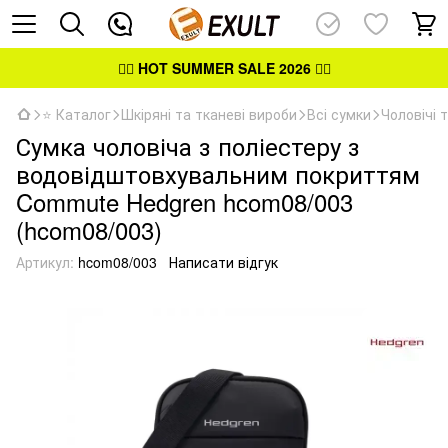
👉🏻
HOT SUMMER SALE 2026
👈🏻
⭐ Каталог
Шкіряні та тканеві вироби
Всі сумки
Чоловічі 
Сумка чоловіча з поліестеру з
водовідштовхувальним покриттям
Commute Hedgren hcom08/003
(hcom08/003)
Артикул:
hcom08/003
Написати відгук