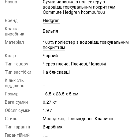
Назва
Сумка чоловіча з поліестеру з
водовідштовхувальним покриттям
Commute Hedgren hcom08/003
Бренд
Hedgren
Країна
Бельгія
виробник
Матеріал
100% поліестер з водовідштовхувальним
покриттям
Колір
Чорний
Тип товару
Через плече, Плечові, Чоловічі
Тип застібки
На блискавці
Кількість
1
відділень
Розмір
16.5 x 23.5 x 5 см
Вага сумки
0.27 кг
Обсяг сумки
1.9 л
Стиль
Молодіжні, Повсякденні, Класичні
Тип гарантії
Виробник
Гарантійний