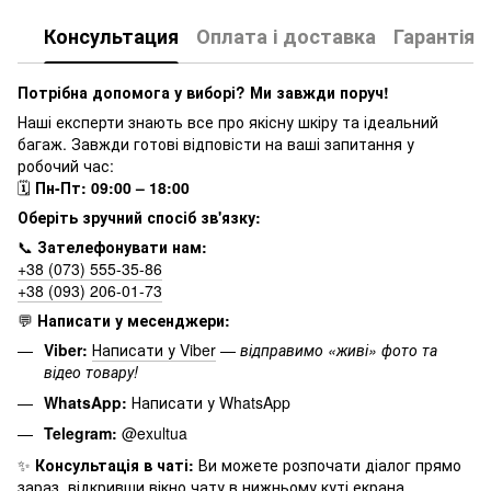
Консультация
Оплата і доставка
Гарантія
Потрібна допомога у виборі? Ми завжди поруч!
Наші експерти знають все про якісну шкіру та ідеальний
багаж. Завжди готові відповісти на ваші запитання у
робочий час:
🗓
Пн-Пт: 09:00 – 18:00
Оберіть зручний спосіб зв'язку:
📞
Зателефонувати нам:
+38 (073) 555-35-86
+38 (093) 206-01-73
💬
Написати у месенджери:
Viber:
Написати у Viber
—
відправимо «живі» фото та
відео товару!
WhatsApp:
Написати у WhatsApp
Telegram:
@exultua
✨
Консультація в чаті:
Ви можете розпочати діалог прямо
зараз, відкривши вікно чату в нижньому куті екрана.