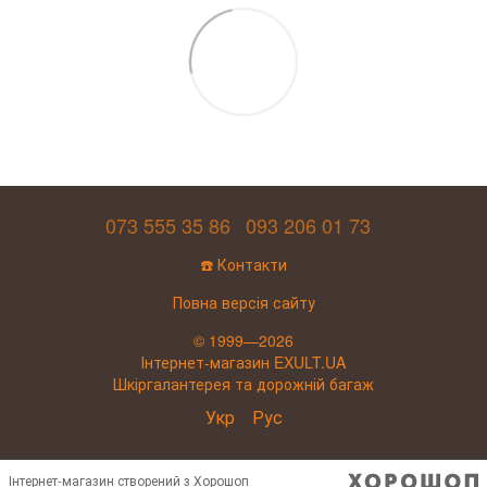
073 555 35 86
093 206 01 73
☎️ Контакти
Повна версія сайту
© 1999—2026
Інтернет-магазин EXULT.UA
Шкіргалантерея та дорожній багаж
Укр
Рус
Інтернет-магазин створений з Хорошоп