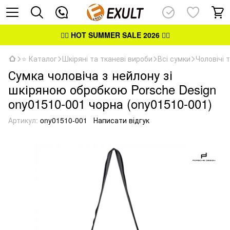
👉🏻
HOT SUMMER SALE 2026
👈🏻
⭐ Каталог
Шкіряні та тканеві вироби
Всі сумки
Чоловічі 
Сумка чоловіча з нейлону зі
шкіряною обробкою Porsche Design
ony01510-001 чорна (ony01510-001)
Артикул:
ony01510-001
Написати відгук