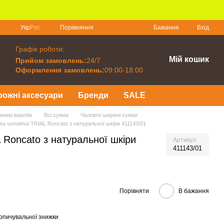
Порівняння
Укр
Рус
Бажання
Вхід
Графік роботи:
Мій кошик
Прийом замовлень:
24/7
Оформлення замовлень:
09:00-18:00
рожні аксесуари
Бренди
SALE
каневі вироби
Всі сумки
Чоловічі шкіряні сумки
а чоловіча TRIAL Roncato з натуральної шкіри 411143/01
 Roncato з натуральної шкіри
Артикул
411143/01
Порівняти
В бажання
опичувальної знижки