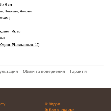
8 x 6 см
ві, Планшет, Чоловічі
искавці
кденні, Міські
ник
 (Одеса, Рішельєвська, 12)
ультация
Обмін та повернення
Гарантія
нету
💬 Відгуки
📚 Блог з новинами