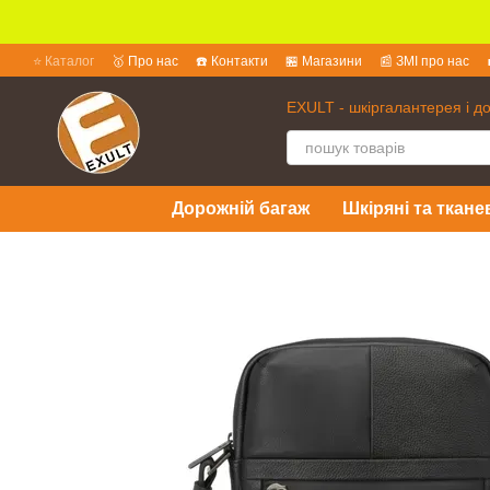
Перейти до основного контенту
⭐ Каталог
🥇 Про нас
☎️ Контакти
🏪 Магазини
📰 ЗМІ про нас
💱 Обмін та повернення
📜 Угода користувача
❓ Питання та відпов
EXULT - шкіргалантерея і д
Дорожній багаж
Шкіряні та ткане