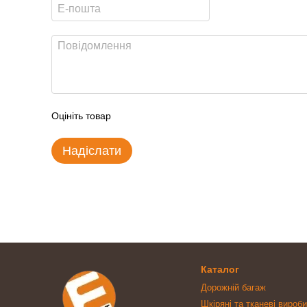
Оцініть товар
Надіслати
Каталог
Дорожній багаж
Шкіряні та тканеві вироби