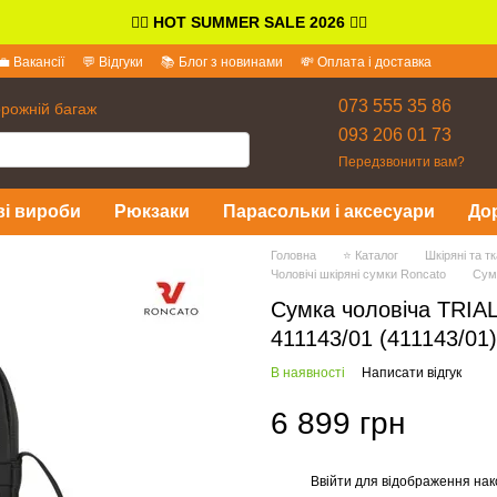
👉🏻
HOT SUMMER SALE 2026
👈🏻
💼 Вакансії
💬 Відгуки
📚 Блог з новинами
💸 Оплата і доставка
іді
073 555 35 86
орожній багаж
093 206 01 73
Передзвонити вам?
ві вироби
Рюкзаки
Парасольки і аксесуари
До
Головна
⭐ Каталог
Шкіряні та т
Чоловічі шкіряні сумки Roncato
Сумк
Сумка чоловіча TRIAL
411143/01 (411143/01)
В наявності
Написати відгук
6 899 грн
Ввійти
для відображення нак
%