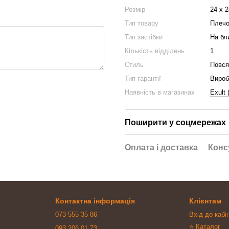
Розмір
24 x 2
Тип товару
Плечо
Тип застібки
На бл
Кількість відділень
1
Стиль
Повся
Тип гарантії
Вироб
Наявність в магазинах
Exult
Поширити у соцмережах
Оплата і доставка
Конс
Контактна інформація
Клієнтам
073 555 35 86
Вхід до кабі
⭐ Каталог
093 206 01 73