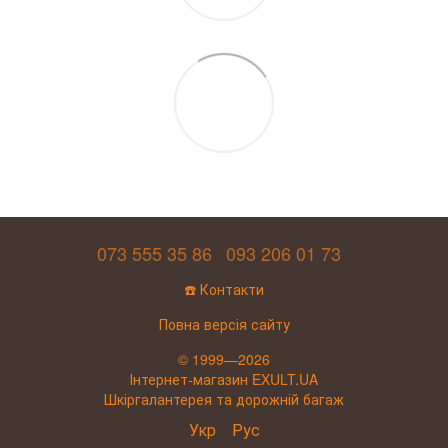
073 555 35 86
093 206 01 73
☎️ Контакти
Повна версія сайту
© 1999—2026
Інтернет-магазин EXULT.UA
Шкіргалантерея та дорожній багаж
Укр
Рус