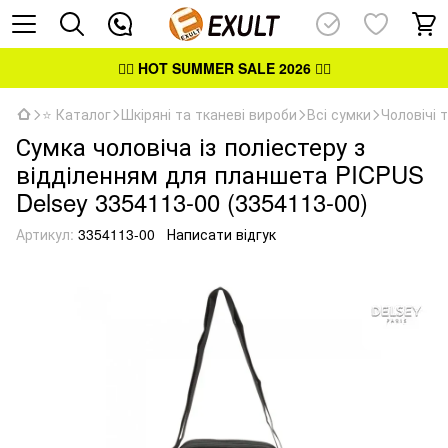
👉🏻
HOT SUMMER SALE 2026
👈🏻
⭐ Каталог
Шкіряні та тканеві вироби
Всі сумки
Чоловічі 
Сумка чоловіча із поліестеру з
відділенням для планшета PICPUS
Delsey 3354113-00 (3354113-00)
Артикул:
3354113-00
Написати відгук