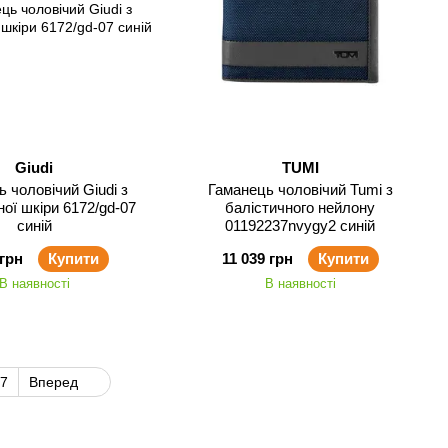
Giudi
TUMI
 чоловічий Giudi з
Гаманець чоловічий Tumi з
ої шкіри 6172/gd-07
балістичного нейлону
синій
01192237nvygy2 синій
 грн
Купити
11 039 грн
Купити
В наявності
В наявності
7
Вперед