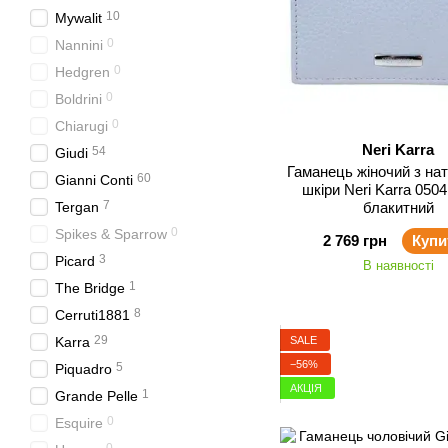
10
Mywalit
0
Nannini
0
Hedgren
0
Boldrini
0
Chiarugi
Neri Karra
54
Giudi
Гаманець жіночий з на
60
Gianni Conti
шкіри Neri Karra 0504
7
Tergan
блакитний
0
Spikes & Sparrow
2 769 грн
Купи
3
Picard
В наявності
1
The Bridge
8
Cerruti1881
29
SALE
Karra
−56%
5
Piquadro
АКЦІЯ
1
Grande Pelle
0
Esquire