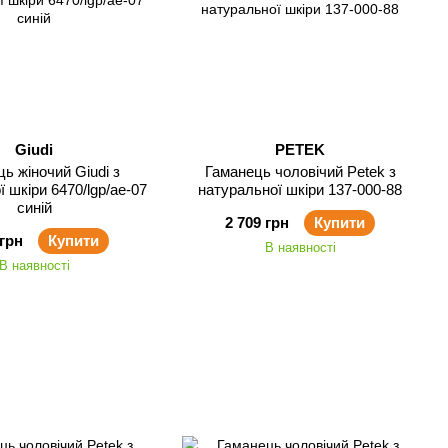
Giudi
PETEK
ь жіночий Giudi з
Гаманець чоловічий Petek з
 шкіри 6470/lgp/ae-07
натуральної шкіри 137-000-88
синій
2 709 грн
Купити
 грн
Купити
В наявності
В наявності