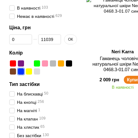
103
В наявності
629
Немає в наявності
Ціна, грн
Від Ціна, грн
До Ціна, грн
ОК
Neri Karra
Колір
Гаманець чоловіч
натуральної шкіри Ner
0468.3-01.07 син
2 009 грн
Купи
Тип застібки
В наявності
50
На блискавці
256
На кнопці
1
На магніті
109
На клапан
65
На хлястик
130
Без застібки