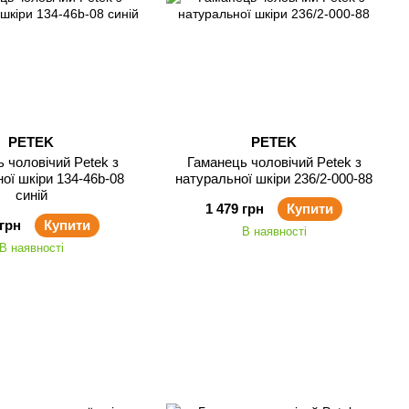
PETEK
PETEK
 чоловічий Petek з
Гаманець чоловічий Petek з
ої шкіри 134-46b-08
натуральної шкіри 236/2-000-88
синій
1 479 грн
Купити
 грн
Купити
В наявності
В наявності