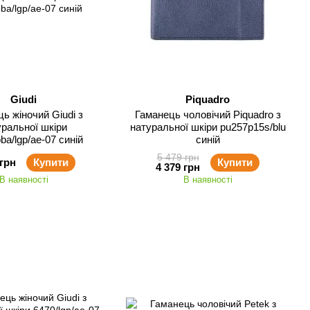
Giudi
Piquadro
ь жіночий Giudi з
Гаманець чоловічий Piquadro з
уральної шкіри
натуральної шкіри pu257p15s/blu
ba/lgp/ae-07 синій
синій
5 479 грн
 грн
Купити
Купити
4 379 грн
В наявності
В наявності