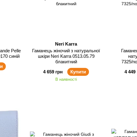
Neri Karra
ande Pelle
Гаманець жіночий з натуральної
Гаманец
170 синій
шкіри Neri Karra 0513.05.79
нат
блакитний
7325/no
ти
4 659 грн
Купити
4 449
В наявності