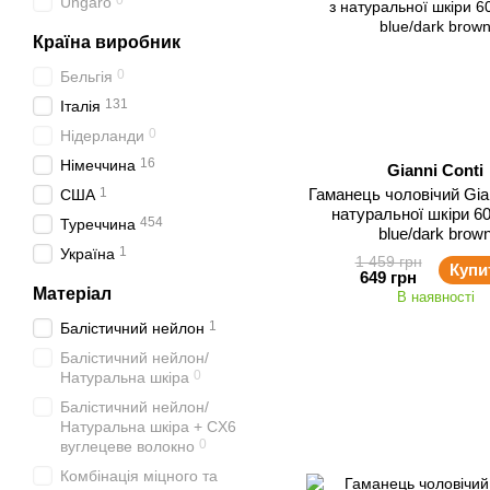
0
Ungaro
Країна виробник
0
Бельгія
131
Італія
0
Нідерланди
16
Німеччина
Gianni Conti
1
Гаманець чоловічий Gian
США
натуральної шкіри 6
454
Туреччина
blue/dark brow
1
Україна
1 459 грн
Купи
649 грн
Матеріал
В наявності
1
Балістичний нейлон
Балістичний нейлон/
0
Натуральна шкіра
Балістичний нейлон/
Натуральна шкіра + CX6
0
вуглецеве волокно
Комбінація міцного та