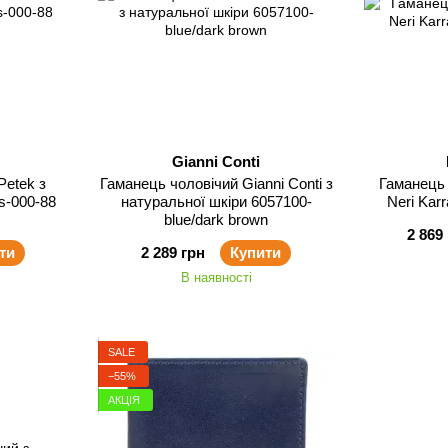
Gianni Conti
Petek з
Гаманець чоловічий Gianni Conti з
Гаманець 
s-000-88
натуральної шкіри 6057100-
Neri Kar
blue/dark brown
2 869
ти
2 289 грн
Купити
В наявності
SALE
−55%
АКЦІЯ