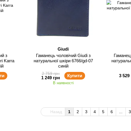
Giudi
ий з
Гаманець чоловічий Giudi з
Гаманець
i Karra
натуральної шкіри 6766/gd-07
натуральн
ій
синій
2 759 грн
ти
Купити
3 529
1 249 грн
В наявності
Назад
1
2
3
4
5
6
...
3