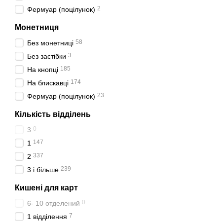
2
Фермуар (поцілунок)
Монетниця
58
Без монетниці
3
Без застібки
185
На кнопці
174
На блискавці
23
Фермуар (поцілунок)
Кількість відділень
0
3
147
1
337
2
239
3 і більше
Кишені для карт
0
6- 10 отделений
7
1 відділення