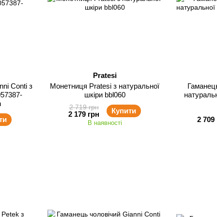
Pratesi
ni Conti з
Монетниця Pratesi з натуральної
Гаманець
057387-
шкіри bbl060
натуральн
n
2 719 грн
Купити
2 179 грн
ти
2 709
В наявності