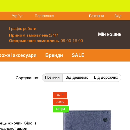
Порівняння
Укр
Рус
Бажання
Вхід
Графік роботи:
Мій кошик
Прийом замовлень:
24/7
Оформлення замовлень:
09:00-18:00
рожні аксесуари
Бренди
SALE
Новинки
Від дешевих
Від дорожчих
Сортування:
SALE
−20%
АКЦІЯ