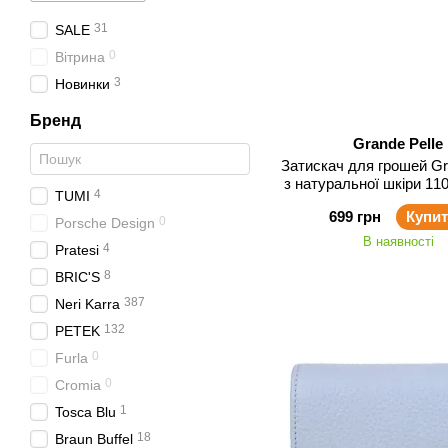
31
SALE
0
Вітрина
3
Новинки
Бренд
Grande Pelle
Затискач для грошей Gr
з натуральної шкіри 110
4
TUMI
699 грн
Купи
0
Porsche Design
В наявності
4
Pratesi
8
BRIC'S
387
Neri Karra
132
PETEK
0
Furla
0
Cromia
1
Tosca Blu
18
Braun Buffel