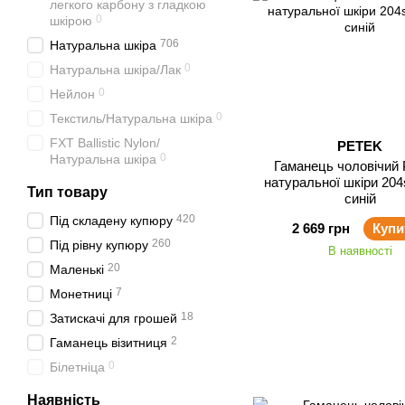
легкого карбону з гладкою
0
шкірою
706
Натуральна шкіра
0
Натуральна шкіра/Лак
0
Нейлон
0
Текстиль/Натуральна шкіра
FXT Ballistic Nylon/
PETEK
0
Натуральна шкіра
Гаманець чоловічий 
натуральної шкіри 204
Тип товару
синій
420
Під складену купюру
2 669 грн
Купи
260
Під рівну купюру
В наявності
20
Маленькі
7
Монетниці
18
Затискачі для грошей
2
Гаманець візитниця
0
Білетніца
Наявність