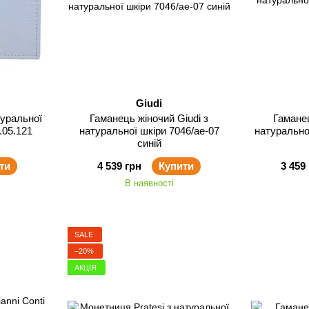
Giudi
туральної
Гаманець жіночий Giudi з
Гаманец
.05.121
натуральної шкіри 7046/ae-07
натуральної
синій
ти
4 539 грн
Купити
3 459
В наявності
SALE
−20%
АКЦІЯ