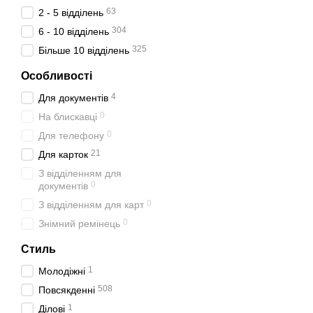
63
2 - 5 відділень
304
6 - 10 відділень
325
Більше 10 відділень
Особливості
4
Для документів
0
На блискавці
0
Для телефону
21
Для карток
З відділенням для
0
документів
0
З відділенням для карт
0
Знімний ремінець
Стиль
1
Молодіжні
508
Повсякденні
1
Ділові