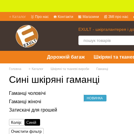
Перейти до основного контенту
⭐ Каталог
🥇 Про нас
☎️ Контакти
🏪 Магазини
📰 ЗМІ про нас
💱 Обмін та повернення
📜 Угода користувача
❓ Питання та відпов
EXULT - шкіргалантерея і д
Дорожній багаж
Шкіряні та ткане
Головна
⭐ Каталог
Шкіряні та тканеві вироби
Гаманці
Сині шкіряні гаманці
Гаманці чоловічі
НОВИНКА
Гаманці жіночі
Затискачі для грошей
Колір:
Синій
Очистити фільтр