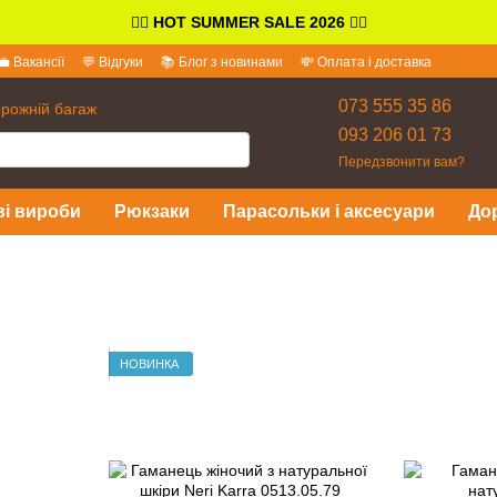
👉🏻
HOT SUMMER SALE 2026
👈🏻
💼 Вакансії
💬 Відгуки
📚 Блог з новинами
💸 Оплата і доставка
іді
073 555 35 86
орожній багаж
093 206 01 73
Передзвонити вам?
ві вироби
Рюкзаки
Парасольки і аксесуари
До
НОВИНКА