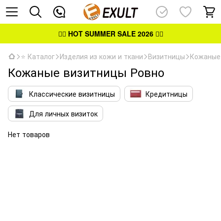
👉🏻
HOT SUMMER SALE 2026
👈🏻
⭐ Каталог
Изделия из кожи и ткани
Визитницы
Кожаные
Кожаные визитницы Ровно
Классические визитницы
Кредитницы
Для личных визиток
Нет товаров