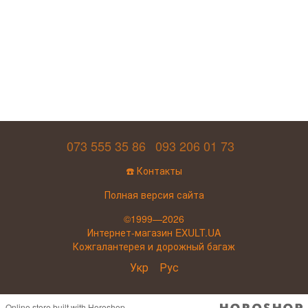
073 555 35 86
093 206 01 73
☎️ Контакты
Полная версия сайта
©1999—2026
Интернет-магазин EXULT.UA
Кожгалантерея и дорожный багаж
Укр
Рус
Online store built with Horoshop