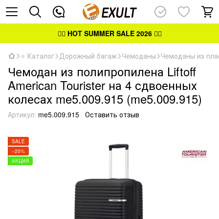
👉🏻
HOT SUMMER SALE 2026
👈🏻
⭐ Каталог
Дорожный багаж
Чемоданы
Чемоданы из пла
Чемодан из полипропилена Liftoff
American Tourister на 4 сдвоенных
колесах me5.009.915 (me5.009.915)
Артикул:
me5.009.915
Оставить отзыв
SALE
−20%
АКЦИЯ