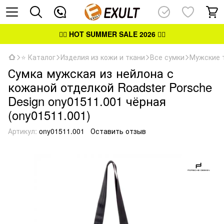
👉🏻
HOT SUMMER SALE 2026
👈🏻
⭐ Каталог
Изделия из кожи и ткани
Все сумки
Мужские 
Сумка мужская из нейлона с
кожаной отделкой Roadster Porsche
Design ony01511.001 чёрная
(ony01511.001)
Артикул:
ony01511.001
Оставить отзыв