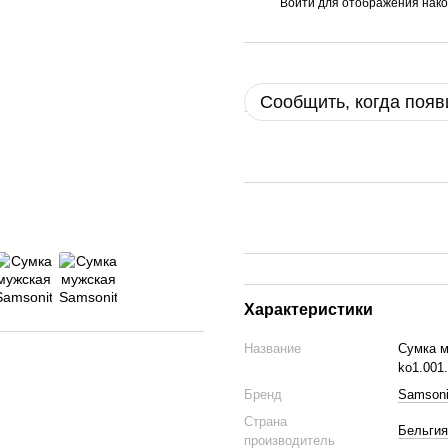
Войти
для отображения нако
%
Сообщить, когда появ
Характеристики
Название
Сумка м
ko1.001
Бренд
Samsoni
Страна
Бельгия
производитель