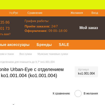
Сравнение
Укр
Рус
Желания
Вход
График работы:
 35 86
Приём заказов:
24/7
Мой заказ
 01 73
Оформление:
09:00–18:00
ть вам?
ные аксессуары
Бренды
SALE
ожи и ткани
Все сумки
Мужские тканевые сумки
отделением для планшета до 9,7" ko1.001.004
nite Urban-Eye с отделением
Артикул
ko1.001.004
 ko1.001.004 (ko1.001.004)
К сравнению
В желания