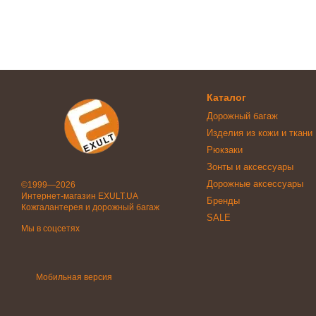
Каталог
Дорожный багаж
Изделия из кожи и ткани
Рюкзаки
Зонты и аксессуары
Дорожные аксессуары
©1999—2026
Интернет-магазин EXULT.UA
Бренды
Кожгалантерея и дорожный багаж
SALE
Мы в соцсетях
Мобильная версия