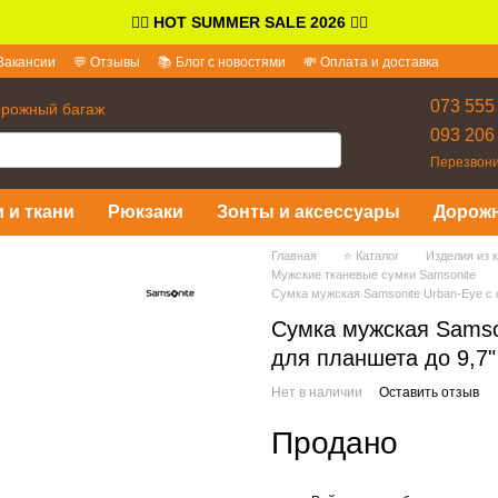
👉🏻
HOT SUMMER SALE 2026
👈🏻
Вакансии
💬 Отзывы
📚 Блог с новостями
💸 Оплата и доставка
и ответы
073 555
орожный багаж
093 206
Перезвони
 и ткани
Рюкзаки
Зонты и аксессуары
Дорож
Главная
⭐ Каталог
Изделия из к
Мужские тканевые сумки Samsonite
Сумка мужская Samsonite Urban-Eye с 
Сумка мужская Samso
для планшета до 9,7"
Нет в наличии
Оставить отзыв
Продано