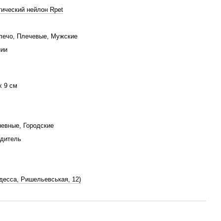
ический нейлон Rpet
лечо, Плечевые, Мужские
нии
x 9 см
евные, Городские
одитель
Одесса, Ришельевськая, 12)