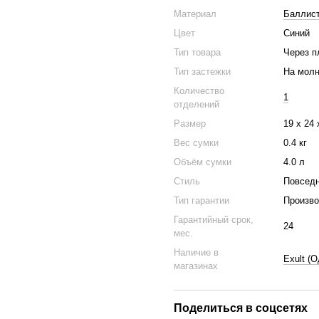
Материал
Баллист
Цвет
Синий
Тип товара
Через п
Тип застежки
На мол
Количество
1
отделений
Размер
19 x 24 
Вес сумки
0.4 кг
Объём сумки
4.0 л
Стиль
Повседн
Тип гарантии
Произв
Гарантийный срок,
24
мес.
Наличие в
Exult (
магазинах
Поделиться в соцсетях