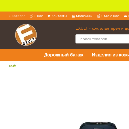
Перейти к основному контенту
⭐ Каталог
🥇 О нас
☎️ Контакты
🏪 Магазины
📰 СМИ о нас
💼 
💱 Обмен и возврат
📜 Пользовательское соглашение
❓ Вопросы 
EXULT - кожгалантерея и д
Дорожный багаж
Изделия из кожи