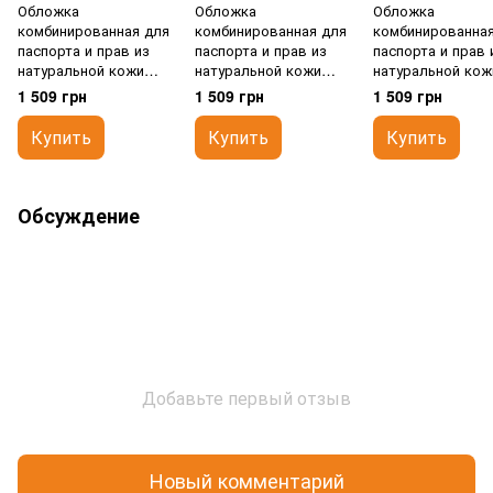
Обложка
Обложка
Обложка
комбинированная для
комбинированная для
комбинированная
паспорта и прав из
паспорта и прав из
паспорта и прав 
натуральной кожи
натуральной кожи
натуральной кож
Karra k10004b.828.02/82
Karra k10004.705.84
Karra k10004.707.
1 509 грн
1 509 грн
1 509 грн
Купить
Купить
Купить
Обсуждение
Добавьте первый отзыв
Новый комментарий