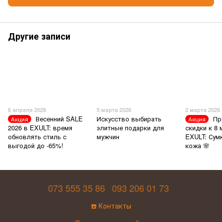
Другие записи
6 апреля 2026
5 марта 2026
2 марта 2026
Весенний SALE
Искусство выбирать
Пр
Акция
Акция
2026 в EXULT: время
элитные подарки для
скидки к 8 
обновлять стиль с
мужчин
EXULT: Сум
выгодой до -65%!
кожа 🌸
073 555 35 86
093 206 01 73
☎️ Контакты