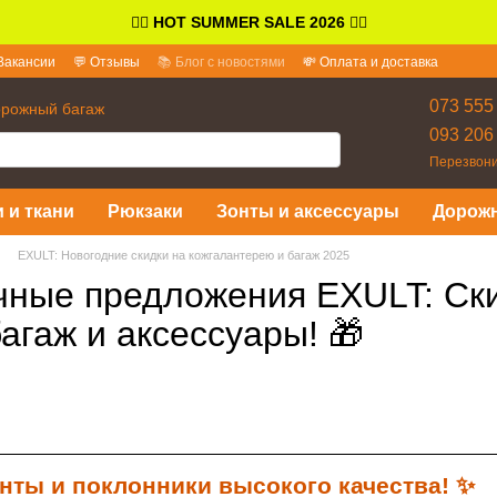
👉🏻
HOT SUMMER SALE 2026
👈🏻
Вакансии
💬 Отзывы
📚 Блог с новостями
💸 Оплата и доставка
и ответы
073 555
орожный багаж
093 206
Перезвони
 и ткани
Рюкзаки
Зонты и аксессуары
Дорож
EXULT: Новогодние скидки на кожгалантерею и багаж 2025
чные предложения EXULT: Ски
агаж и аксессуары! 🎁
енты и
поклонники высокого качества!
✨