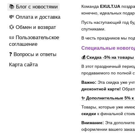
📚 Блог с новостями
Команда
EXULT.UA
поздра
конечно, идеальных подар
💸 Оплата и доставка
Пусть наступающий год б
💱 Обмен и возврат
спутниками.
📜 Пользовательское
В честь праздников мы по
соглашение
Специальные нового
❓ Вопросы и ответы
💰 Скидка -5% на товары
Карта сайта
В этот праздничный пери
продаваемого по полной 
Важно:
Эта скидка уже учт
дисконтной карте!
Обрати
✨ Дополнительные 5% к
Товары, которые уже име
скидки
к финальной стоим
Внимание:
Эта дополнител
оформлении вашего заказ