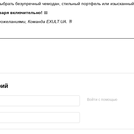
выбрать безупречный чемодан, стильный портфель или изысканный
нваря включительно!
📅
пожеланиями, Команда EXULT.UA.
🥂
рий
Войти с помощью