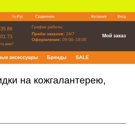
Сравнение
Укр
Рус
Желания
Вход
График работы:
 35 86
Приём заказов:
24/7
Мой заказ
 01 73
Оформление:
09:00–18:00
ть вам?
ные аксессуары
Бренды
SALE
дки на кожгалантерею,