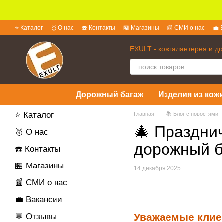
Перейти к основному контенту
⭐ Каталог
🥇 О нас
☎️ Контакты
🏪 Магазины
📰 СМИ о нас
💼 
💱 Обмен и возврат
📜 Пользовательское соглашение
❓ Вопросы 
EXULT - кожгалантерея и д
Дорожный багаж
Изделия из кожи
⭐ Каталог
Главная
📚 Блог с новостями
🎄 Праздни
🥇 О нас
дорожный б
☎️ Контакты
🏪 Магазины
14 декабря 2025
📰 СМИ о нас
💼 Вакансии
Уважаемые кли
💬 Отзывы