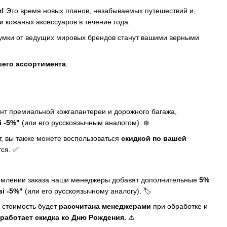
!
Это время новых планов, незабываемых путешествий и,
 кожаных аксессуаров в течение года.
умки от ведущих мировых брендов станут вашими верными
его ассортимента
:
нт премиальной кожгалантереи и дорожного багажа,
і -5%"
(или его русскоязычным аналогом). ❄️
нт, вы также можете воспользоваться
скидкой по вашей
тся. ✅
ормлении заказа наши менеджеры добавят дополнительные
5%
і -5%"
(или его русскоязычному аналогу). 🏷️
 стоимость будет
рассчитана менеджерами
при обработке и
 работает скидка ко Дню Рождения.
⚠️