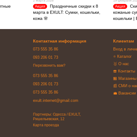
2 марта 2026
19 февраля 20
итные
Праздничные скидки к 8
Ски
Акция
Акция
марта в EXULT: Сумки, кошельки,
кожаные су
кожа 🌸
кошельки |
Контактная информация
Клиентам
073 555 35 86
Вход в личн
⭐ Каталог
093 206 01 73
🥇 О нас
Перезвонить вам?
☎️ Контакты
073 555 35 86
🏪 Магазины
093 206 01 73
📰 СМИ о на
073 555 35 86
💼 Вакансии
exult.internet@gmail.com
Партнеры: Одесса / EXULT,
Ришельевская, 12
Карта проезда