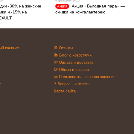
26
4 февраля 2026
дки -30% на женские
Акция «Выгодная пара» —
Акция
мки и -15% на
скидки на кожгалантерею
 EXULT
ый кабинет
💬 Отзывы
📚 Блог с новостями
💸 Оплата и доставка
💱 Обмен и возврат
📜 Пользовательское соглашение
с
❓ Вопросы и ответы
Карта сайта