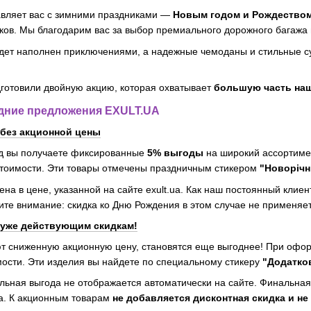
вляет вас с зимними праздниками —
Новым годом и Рождеством
ков. Мы благодарим вас за выбор премиального дорожного багажа и
удет наполнен приключениями, а надежные чемоданы и стильные с
дготовили двойную акцию, которая охватывает
большую часть наш
дние предложения EXULT.UA
 без акционной цены
од вы получаете фиксированные
5% выгоды
на широкий ассортиме
стоимости. Эти товары отмечены праздничным стикером
"Новорічн
ена в цене, указанной на сайте exult.ua. Как наш постоянный клие
те внимание: скидка ко Дню Рождения в этом случае не применяе
 уже действующим скидкам!
ют сниженную акционную цену, становятся еще выгоднее! При оф
ости. Эти изделия вы найдете по специальному стикеру
"Додатков
ьная выгода не отображается автоматически на сайте. Финальная
а. К акционным товарам
не добавляется дисконтная скидка и не